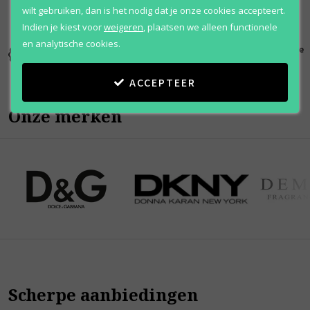
wilt gebruiken, dan is het nodig dat je onze cookies accepteert.
Indien je kiest voor
weigeren
,
plaatsen we alleen functionele
en analytische cookies.
Kortingen
Al 12 jaar
100% originele
tot wel 70%
voordelig
parfums
ACCEPTEER
Onze merken
Scherpe aanbiedingen