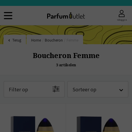
Inloggen
Terug
Home
/
Boucheron
/
Femme
Boucheron Femme
3
artikelen
Filter op
Sorteer op