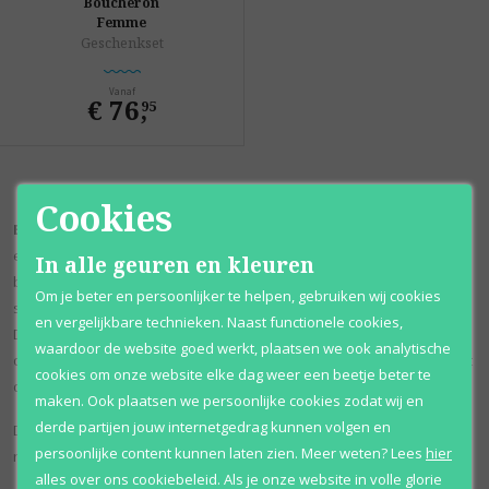
Boucheron
Femme
Geschenkset
Vanaf
€ 76
,
95
Cookies
Boucheron Femme
werd al in 1988 gecreëerd en was tevens de
eerste geur van de juwelier uit Parijs. De geur onttrekt zijn kracht uit
In alle geuren en kleuren
bergamot en sandelhout dat in evenwicht gebracht word door
Om je beter en persoonlijker te helpen, gebruiken wij cookies
sinaasappel en abrikoos met een koele achtergrond van galbanum.
en vergelijkbare technieken. Naast functionele cookies,
Dit complexe vrouwelijke, langdurig waarneembaar parfum bezit ook
waardoor de website goed werkt, plaatsen we ook analytische
de heerlijke aroma's van vanille, amber, civet en oilbanum. Het maakt
cookies om onze website elke dag weer een beetje beter te
de geur een kenmerkend en sensueel geheel.
maken. Ook plaatsen we persoonlijke cookies zodat wij en
derde partijen jouw internetgedrag kunnen volgen en
Deze geur staat bekend als zwaar & bloemig, en blijft erg lang
persoonlijke content kunnen laten zien.
Meer weten?
Lees
hier
ruikbaar.
alles over ons cookiebeleid. Als je onze website in volle glorie