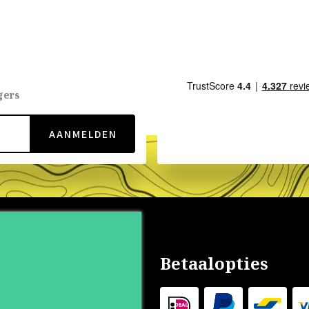
gers
AANMELDEN
nservice
Betaalopties
s
 Outlet