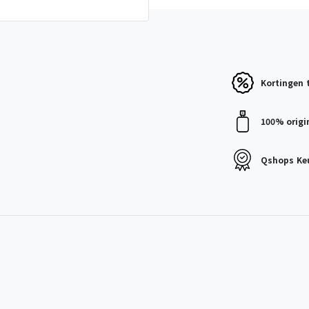
Kortingen
100% origi
Qshops
Ke