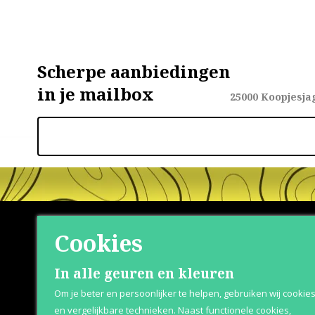
Scherpe aanbiedingen
in je mailbox
25000
Koopjesja
Cookies
Shop
Klante
In alle geuren en kleuren
Om je beter en persoonlijker te helpen, gebruiken wij cookie
Herenparfum
Over Parfum
en vergelijkbare technieken. Naast functionele cookies,