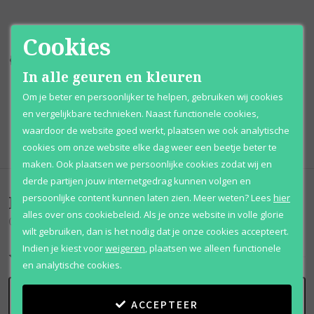
Cookies
Kortingen
tot wel 70%
Al 12 jaar
voordelig
In alle geuren en kleuren
100% originele
parfums
Afhalen
mogelijk
Om je beter en persoonlijker te helpen, gebruiken wij cookies
en vergelijkbare technieken. Naast functionele cookies,
Qshops
Keurmerk
waardoor de website goed werkt, plaatsen we ook analytische
cookies om onze website elke dag weer een beetje beter te
maken. Ook plaatsen we persoonlijke cookies zodat wij en
derde partijen jouw internetgedrag kunnen volgen en
Beoordelingen
(
0
)
persoonlijke content kunnen laten zien.
Meer weten?
Lees
hier
alles over ons cookiebeleid. Als je onze website in volle glorie
Oud De Carthage
wilt gebruiken, dan is het nodig dat je onze cookies accepteert.
Indien je kiest voor
weigeren
,
plaatsen we alleen functionele
en analytische cookies.
SCHRIJF BEOORDELING
ACCEPTEER