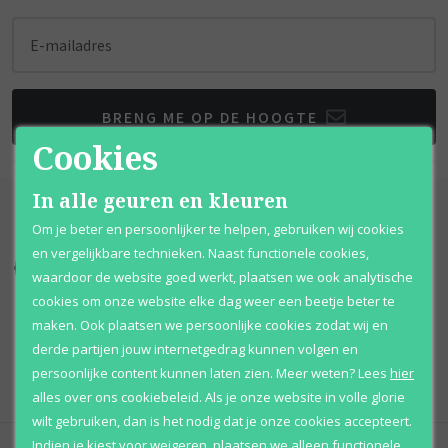
E-mailadres
BRENG ME OP DE HOOGTE
Cookies
In alle geuren en kleuren
Om je beter en persoonlijker te helpen, gebruiken wij cookies
en vergelijkbare technieken. Naast functionele cookies,
Kortingen
tot wel 70%
Al 12 jaar
voordelig
waardoor de website goed werkt, plaatsen we ook analytische
cookies om onze website elke dag weer een beetje beter te
100% originele
parfums
Afhalen
mogelijk
maken. Ook plaatsen we persoonlijke cookies zodat wij en
derde partijen jouw internetgedrag kunnen volgen en
Qshops
Keurmerk
persoonlijke content kunnen laten zien.
Meer weten?
Lees
hier
alles over ons cookiebeleid. Als je onze website in volle glorie
wilt gebruiken, dan is het nodig dat je onze cookies accepteert.
Indien je kiest voor
weigeren
,
plaatsen we alleen functionele