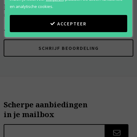
Beoordelingen
(
0
)
en analytische cookies.
Glitter Fantasy
ACCEPTEER
SCHRIJF BEOORDELING
Scherpe aanbiedingen
in je mailbox