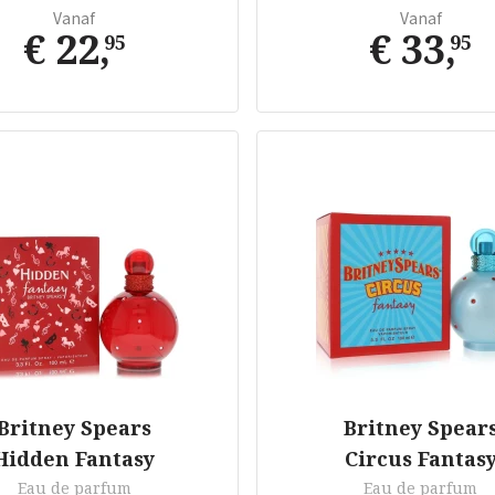
Vanaf
Vanaf
€ 22
,
€ 33
,
95
95
Britney Spears
Britney Spear
Hidden Fantasy
Circus Fantas
Eau de parfum
Eau de parfum