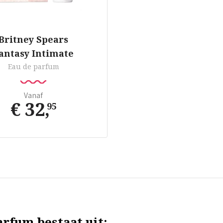
Britney Spears
antasy Intimate
Eau de parfum
Vanaf
€ 32
,
95
arfum bestaat uit: