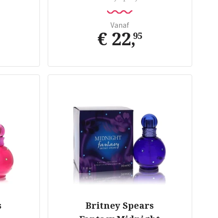
Vanaf
€ 22
,
95
s
Britney Spears