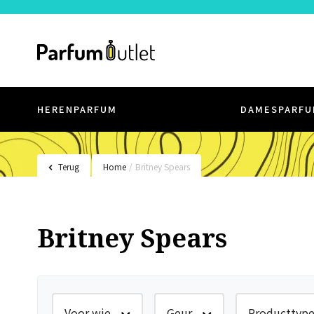
HERENPARFUM
DAMESPARFU
Terug
Home
/
Britney Spears
Britney Spears
Voor wie
Geur
Producttyp