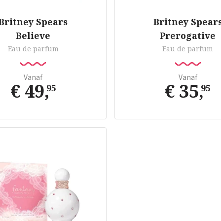
Britney Spears
Britney Spear
Believe
Prerogative
Eau de parfum
Eau de parfum
Vanaf
Vanaf
€ 49
,
€ 35
,
95
95