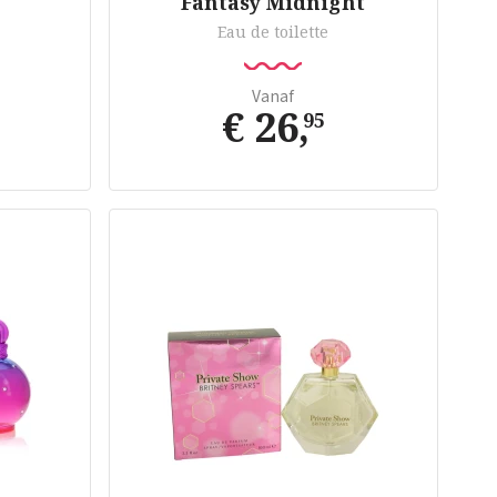
Fantasy Midnight
Eau de toilette
Vanaf
€ 26
,
95