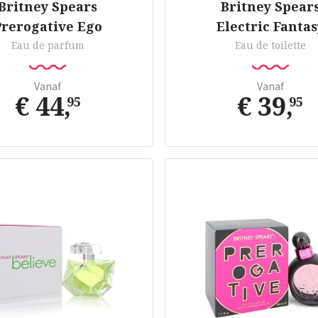
Britney Spears
Britney Spear
Prerogative Ego
Electric Fantas
Eau de parfum
Eau de toilette
Vanaf
Vanaf
€ 44
,
€ 39
,
95
95