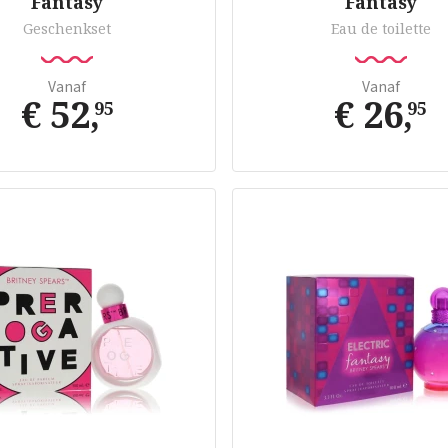
Fantasy
Fantasy
Geschenkset
Eau de toilette
Vanaf
Vanaf
€ 52
,
€ 26
,
95
95