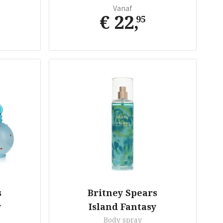
Vanaf
€ 22
,
95
s
Britney Spears
y
Island Fantasy
Body spray