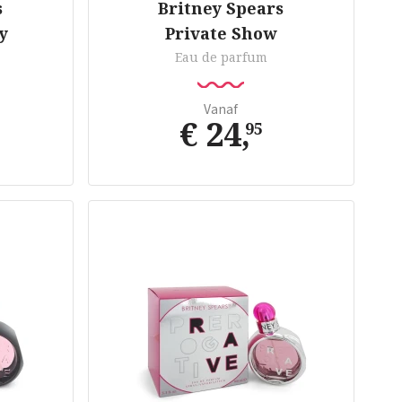
s
Britney Spears
y
Private Show
Eau de parfum
Vanaf
€ 24
,
95