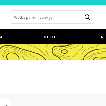
M
MERKEN
GE
e