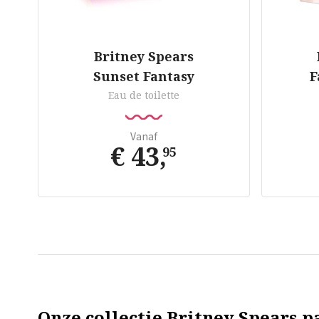
Britney Spears
Sunset Fantasy
F
Eau de toilette
Vanaf
€ 43
,
95
Onze collectie Britney Spears p