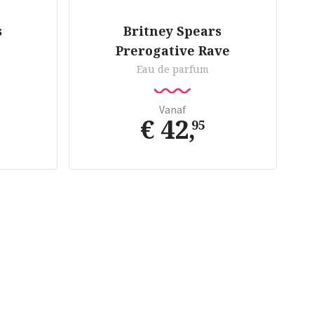
s
Britney Spears
Prerogative Rave
Eau de parfum
Vanaf
€ 42
,
95