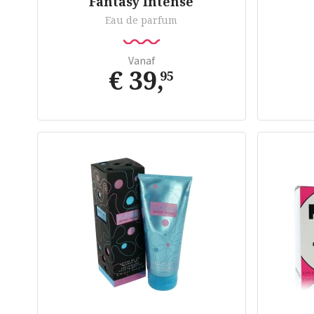
Fantasy Intense
Eau de parfum
Vanaf
€ 39
,
95