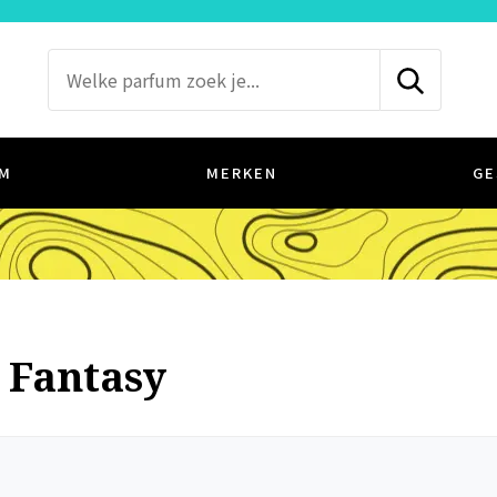
M
MERKEN
GE
 Fantasy