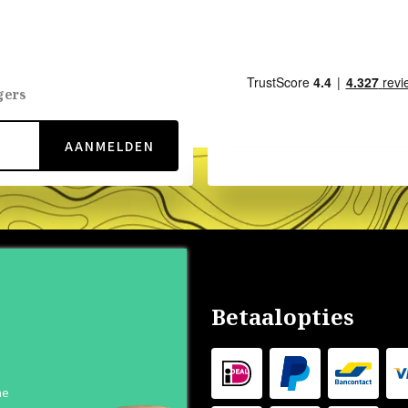
gers
AANMELDEN
nservice
Betaalopties
s
n
he
 Levertijd