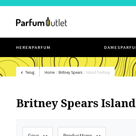
HERENPARFUM
DAMESPARFU
Terug
Home
/
Britney Spears
/
Island Fantasy
Britney Spears Island
Geur
Producttype