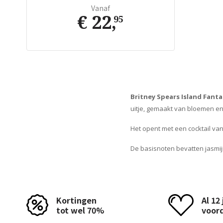
Vanaf
€ 22
,
95
Britney Spears Island Fanta
uitje, gemaakt van bloemen en 
Het opent met een cocktail va
De basisnoten bevatten jasmijn
Kortingen
Al 12
tot wel 70%
voor