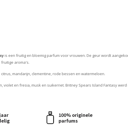
sy
is een fruitig en bloemig parfum voor vrouwen. De geur wordt aangekon
fruitige aroma's.
n citrus, mandarijn, clementine, rode bessen en watermeloen.
, violet en fresia, musk en suikerriet. Britney Spears Island Fantasy werd
 jaar
100% originele
delig
parfums