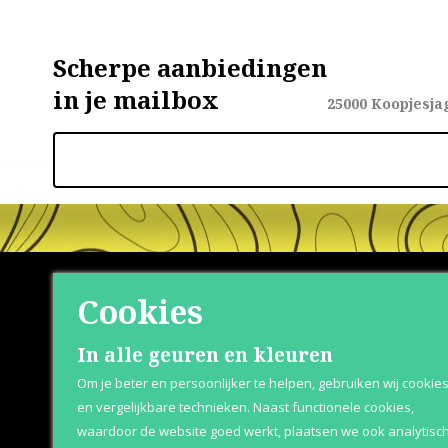
Scherpe aanbiedingen
in je mailbox
25000
Koopjesja
Cookies
Shop
Klante
In alle geuren en kleuren
Om je beter en persoonlijker te helpen, gebruiken wij cookie
Herenparfum
Retournere
en vergelijkbare technieken. Naast functionele cookies,
waardoor de website goed werkt, plaatsen we ook analytisc
Damesparfum
Bezorging &