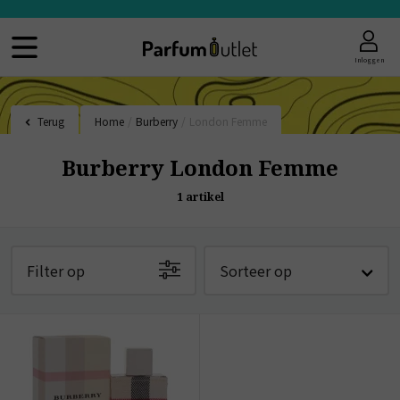
Inloggen
Terug
Home
/
Burberry
/
London Femme
Burberry London Femme
1
artikel
Filter op
Sorteer op