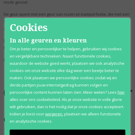
mode gevoel.
De geur opent met een geur van rozen en kamperfoelie, die met een
fruitige aanraking en een hart van witte bloemen worden
Cookies
onderstreept.
In alle geuren en kleuren
De basis van deze geur heeft een verfijnd spoor van muskusachtig
hout.
Om je beter en persoonlijker te helpen, gebruiken wij cookies
en vergelijkbare technieken. Naast functionele cookies,
Burberry London Femme staat bekend als bloemig.
waardoor de website goed werkt, plaatsen we ook analytische
cookies om onze website elke dag weer een beetje beter te
maken. Ook plaatsen we persoonlijke cookies zodat wij en
derde partijen jouw internetgedrag kunnen volgen en
Kortingen
Al 12 jaar
100% originele
persoonlijke content kunnen laten zien.
Meer weten?
Lees
hier
tot wel 70%
voordelig
parfums
alles over ons cookiebeleid. Als je onze website in volle glorie
wilt gebruiken, dan is het nodig dat je onze cookies accepteert.
Indien je kiest voor
weigeren
,
plaatsen we alleen functionele
Onze merken
en analytische cookies.