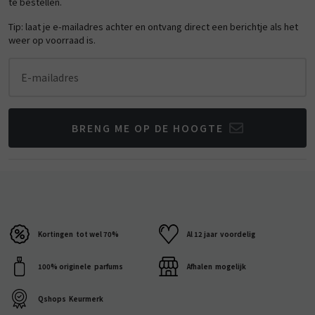
te bestellen.
Tip: laat je e-mailadres achter en ontvang direct een berichtje als het
weer op voorraad is.
E-mailadres
BRENG ME OP DE HOOGTE
Kortingen
tot wel 70%
Al 12 jaar
voordelig
100% originele
parfums
Afhalen
mogelijk
Qshops
Keurmerk