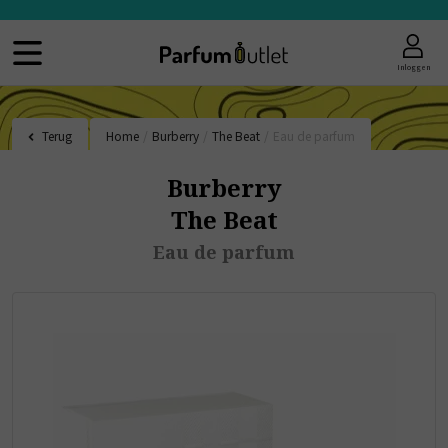
Inloggen
Terug
Home
/
Burberry
/
The Beat
/
Eau de parfum
Burberry
The Beat
Eau de parfum