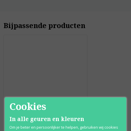
Bijpassende producten
Cookies
Burberry
In alle geuren en kleuren
The Beat
Eau de toilette
Om je beter en persoonlijker te helpen, gebruiken wij cookies