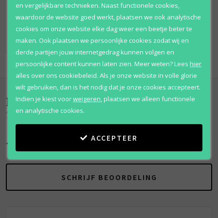
en vergelijkbare technieken. Naast functionele cookies,
Vanaf
waardoor de website goed werkt, plaatsen we ook analytische
€ 56
,
95
cookies om onze website elke dag weer een beetje beter te
maken. Ook plaatsen we persoonlijke cookies zodat wij en
derde partijen jouw internetgedrag kunnen volgen en
persoonlijke content kunnen laten zien.
Meer weten?
Lees
hier
alles over ons cookiebeleid. Als je onze website in volle glorie
wilt gebruiken, dan is het nodig dat je onze cookies accepteert.
Beoordelingen
(
4
)
Indien je kiest voor
weigeren
,
plaatsen we alleen functionele
en analytische cookies.
The Beat
ACCEPTEER
10
/
10
SCHRIJF BEOORDELING