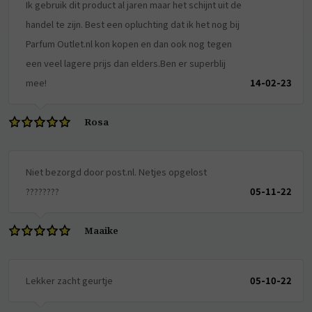
Ik gebruik dit product al jaren maar het schijnt uit de
handel te zijn. Best een opluchting dat ik het nog bij
Parfum Outlet.nl kon kopen en dan ook nog tegen
een veel lagere prijs dan elders.Ben er superblij
mee!
14-02-23
Rosa
Niet bezorgd door post.nl. Netjes opgelost
????????
05-11-22
Maaike
Lekker zacht geurtje
05-10-22