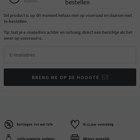
bestellen
toilette
Dit product is op dit moment helaas niet op voorraad en daarom niet
te bestellen.
Tip: laat je e-mailadres achter en ontvang direct een berichtje als het
weer op voorraad is.
E-mailadres
BRENG ME OP DE HOOGTE
Kortingen
tot wel 70%
Al 12 jaar
voordelig
100% originele
parfums
Afhalen
mogelijk