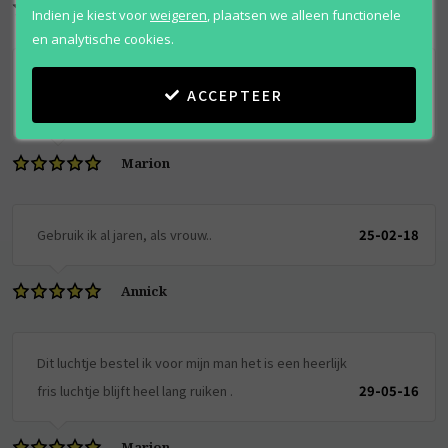
Koen
Indien je kiest voor
weigeren
,
plaatsen we alleen functionele
en analytische cookies.
Zo een heerlijke after shaver heerljjk fris ruikt de
ACCEPTEER
hele dag Alleen begooorlijj duur geworden.
25-10-18
Marion
Gebruik ik al jaren, als vrouw..
25-02-18
Annick
Dit luchtje bestel ik voor mijn man het is een heerlijk
fris luchtje blijft heel lang ruiken .
29-05-16
Marion