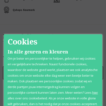
Qshops
Keurmerk
Beoordelingen
(
5
)
Cookies
Touch for Men
In alle geuren en kleuren
10
/
10
Om je beter en persoonlijker te helpen, gebruiken wij cookies
en vergelijkbare technieken. Naast functionele cookies,
waardoor de website goed werkt, plaatsen we ook analytische
SCHRIJF BEOORDELING
cookies om onze website elke dag weer een beetje beter te
maken. Ook plaatsen we persoonlijke cookies zodat wij en
derde partijen jouw internetgedrag kunnen volgen en
persoonlijke content kunnen laten zien.
Meer weten?
Lees
hier
Top en snel geleverd
21-06-22
alles over ons cookiebeleid. Als je onze website in volle glorie
wilt gebruiken, dan is het nodig dat je onze cookies accepteert.