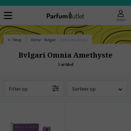
Inloggen
Terug
Home
/
Bvlgari
/
Omnia Amethyste
Bvlgari Omnia Amethyste
1
artikel
Filter op
Sorteer op