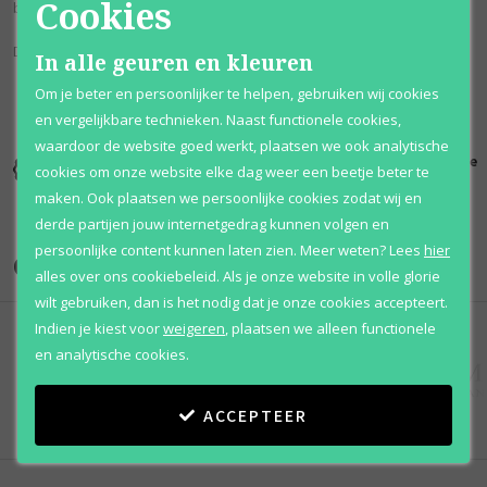
Cookies
bulgaar, met een zachte basis van heliotroop.
Deze geur staat bekend als: Houtig & Fruitig.
In alle geuren en kleuren
Om je beter en persoonlijker te helpen, gebruiken wij cookies
en vergelijkbare technieken. Naast functionele cookies,
waardoor de website goed werkt, plaatsen we ook analytische
Kortingen
Al 12 jaar
100% originele
cookies om onze website elke dag weer een beetje beter te
tot wel 70%
voordelig
parfums
maken. Ook plaatsen we persoonlijke cookies zodat wij en
derde partijen jouw internetgedrag kunnen volgen en
persoonlijke content kunnen laten zien.
Meer weten?
Lees
hier
Onze merken
alles over ons cookiebeleid. Als je onze website in volle glorie
wilt gebruiken, dan is het nodig dat je onze cookies accepteert.
Indien je kiest voor
weigeren
,
plaatsen we alleen functionele
en analytische cookies.
ACCEPTEER