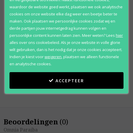
waardoor de website goed werkt, plaatsen we ook analytische
cookies om onze website elke dag weer een beetje beter te
maken. Ook plaatsen we persoonlijke cookies zodat wij en
derde partijen jouw internetgedrag kunnen volgen en
persoonlijke content kunnen laten zien.
Meer weten?
Lees
hier
Bvlgari
alles over ons cookiebeleid. Als je onze website in volle glorie
Omnia Paraiba
wilt gebruiken, dan is het nodig dat je onze cookies accepteert.
Shower gel
Indien je kiest voor
weigeren
,
plaatsen we alleen functionele
en analytische cookies.
Vanaf
€ 51
,
95
ACCEPTEER
Beoordelingen
(
0
)
Omnia Paraiba