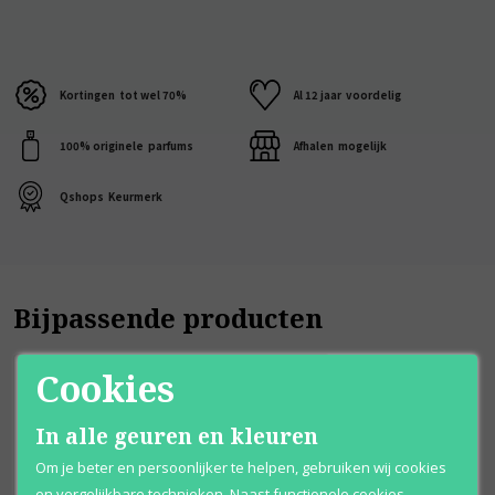
Kortingen
tot wel 70%
Al 12 jaar
voordelig
100% originele
parfums
Afhalen
mogelijk
Qshops
Keurmerk
Bijpassende producten
Cookies
In alle geuren en kleuren
Om je beter en persoonlijker te helpen, gebruiken wij cookies
en vergelijkbare technieken. Naast functionele cookies,