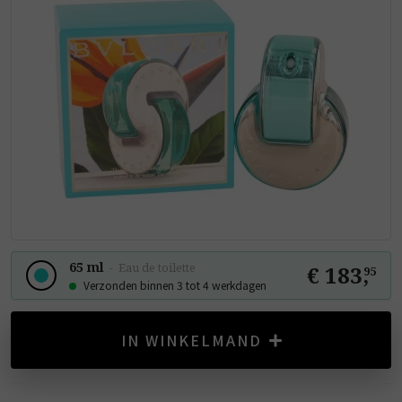
65 ml
-
Eau de toilette
€ 183
,
95
Verzonden binnen 3 tot 4 werkdagen
IN WINKELMAND