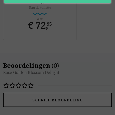
Delight
Eau de toilette
Vanaf
€ 72
,
95
Beoordelingen
(
0
)
Rose Goldea Blossom Delight
SCHRIJF BEOORDELING