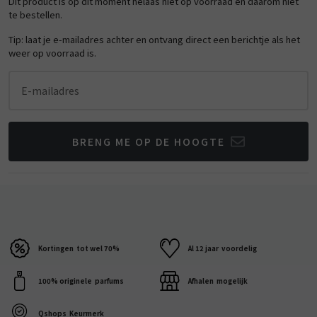
Dit product is op dit moment helaas niet op voorraad en daarom niet
te bestellen.
Tip: laat je e-mailadres achter en ontvang direct een berichtje als het
weer op voorraad is.
E-mailadres
BRENG ME OP DE HOOGTE
Kortingen
tot wel 70%
Al 12 jaar
voordelig
100% originele
parfums
Afhalen
mogelijk
Qshops
Keurmerk