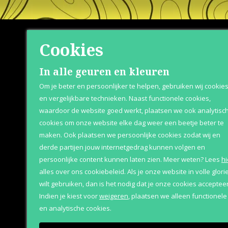
Cookies
Shop
Klante
In alle geuren en kleuren
Om je beter en persoonlijker te helpen, gebruiken wij cookie
Herenparfum
Over Parfum
en vergelijkbare technieken. Naast functionele cookies,
waardoor de website goed werkt, plaatsen we ook analytisc
Damesparfum
Betaaloptie
cookies om onze website elke dag weer een beetje beter te
Merken
Retournere
maken. Ook plaatsen we persoonlijke cookies zodat wij en
derde partijen jouw internetgedrag kunnen volgen en
Geschenksets
Bezorging &
persoonlijke content kunnen laten zien.
Meer weten?
Lees
hi
Aanbiedingen
alles over ons cookiebeleid. Als je onze website in volle glori
wilt gebruiken, dan is het nodig dat je onze cookies accepteer
Indien je kiest voor
weigeren
,
plaatsen we alleen functionele
en analytische cookies.