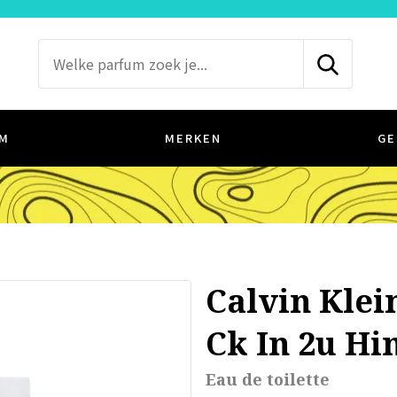
M
MERKEN
GE
Calvin Klei
Ck In 2u Hi
Eau de toilette