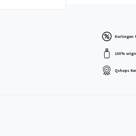
Kortingen
100% origi
Qshops
Ke