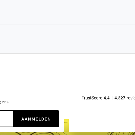
gers
AANMELDEN