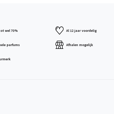
tot wel 70%
Al 12 jaar
voordelig
nele
parfums
Afhalen
mogelijk
urmerk