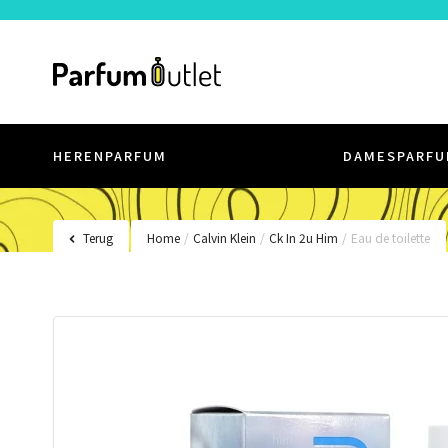
HERENPARFUM
DAMESPARFU
Terug
Home
/
Calvin Klein
/
Ck In 2u Him
/
Eau de toilette