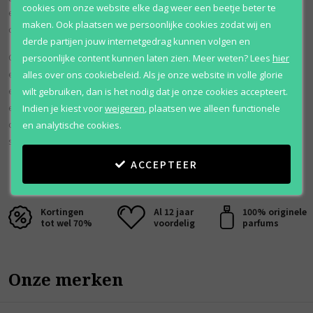
cookies om onze website elke dag weer een beetje beter te
erotische geur te makendat mannelijke en vrouwelijke extracten
maken. Ook plaatsen we persoonlijke cookies zodat wij en
combineert in één provocerende geur.
derde partijen jouw internetgedrag kunnen volgen en
CK One maakte naam in een van de eerste unisex geuren die
persoonlijke content kunnen laten zien.
Meer weten?
Lees
hier
extractem van bergamot, roos, viool, papaja, ananas, nootmuskaat
alles over ons cookiebeleid. Als je onze website in volle glorie
en muskus versmolten.Extracten van:Top: Ananas, groene
wilt gebruiken, dan is het nodig dat je onze cookies accepteert.
elementen, mandarijn, sinaasappel, papaja, bergamot, kardemom en
Indien je kiest voor
weigeren
,
plaatsen we alleen functionele
citroenMidden: nootmuskaat, viool, lis wortel, jasmijn en roosBasis:
en analytische cookies.
sandelhout, amber, muskus, ceder en eikenmos.
ACCEPTEER
Kortingen
Al 12 jaar
100% originele
tot wel 70%
voordelig
parfums
Onze merken