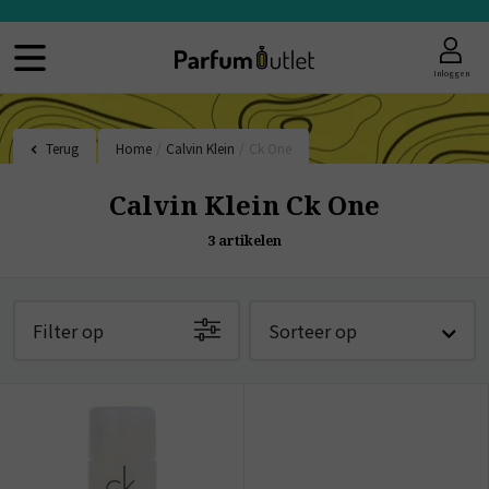
Inloggen
Terug
Home
/
Calvin Klein
/
Ck One
Calvin Klein Ck One
3
artikelen
Filter op
Sorteer op