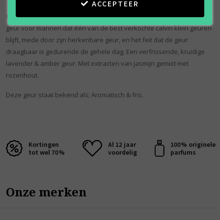
ACCEPTEER
Calvin Klein Eternity for Men is een aromatische, fruitige en heldere
geur voor mannen dat één van de best verkochte calvin klein geuren
blijft, mede door zijn herkenbare geur, en het feit dat de geur
draagbaar is gedurende de gehele dag. Een verfrissende, kruidige
lavender & amber geur. Met extracten van jasmijn gemixt met
rozenhout.
Deze geur staat bekend als; Aromatisch & fris.
Kortingen
Al 12 jaar
100% originele
tot wel 70%
voordelig
parfums
Onze merken