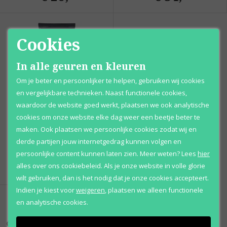
Cookies
In alle geuren en kleuren
Om je beter en persoonlijker te helpen, gebruiken wij cookies
en vergelijkbare technieken. Naast functionele cookies,
waardoor de website goed werkt, plaatsen we ook analytische
cookies om onze website elke dag weer een beetje beter te
Calvin Klein
Eternity for Men
maken. Ook plaatsen we persoonlijke cookies zodat wij en
Aftershave balm
derde partijen jouw internetgedrag kunnen volgen en
persoonlijke content kunnen laten zien.
Meer weten?
Lees
hier
Vanaf
€ 32
,
alles over ons cookiebeleid. Als je onze website in volle glorie
95
wilt gebruiken, dan is het nodig dat je onze cookies accepteert.
Indien je kiest voor
weigeren
,
plaatsen we alleen functionele
en analytische cookies.
Calvin Klein Eternity for Men
is uitgebracht in 1989.