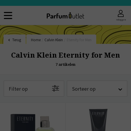
Inloggen
Terug
Home
/
Calvin Klein
/
Eternity for Men
Calvin Klein Eternity for Men
7
artikelen
Filter op
Sorteer op