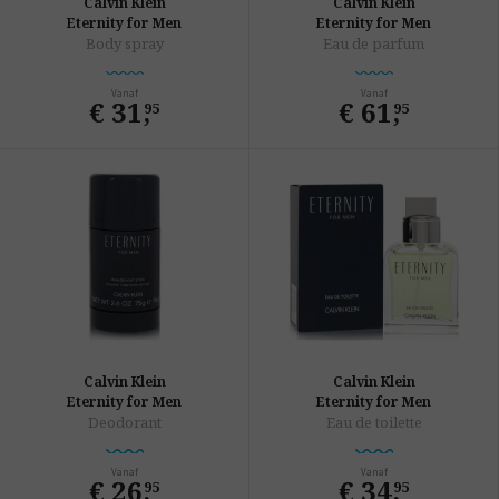
Calvin Klein
Calvin Klein
Eternity for Men
Eternity for Men
Body spray
Eau de parfum
Vanaf
Vanaf
€ 31
,
€ 61
,
95
95
Calvin Klein
Calvin Klein
Eternity for Men
Eternity for Men
Deodorant
Eau de toilette
Vanaf
Vanaf
€ 26
,
€ 34
,
95
95