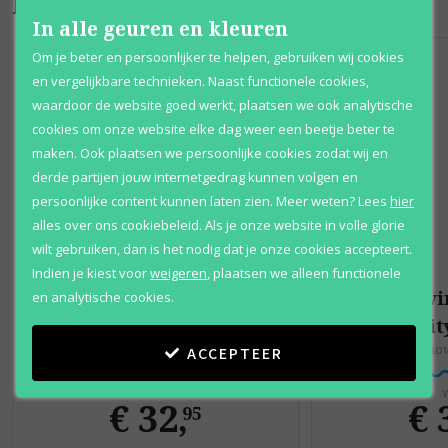
Bijpassende producten
In alle geuren en kleuren
Om je beter en persoonlijker te helpen, gebruiken wij cookies
en vergelijkbare technieken. Naast functionele cookies,
waardoor de website goed werkt, plaatsen we ook analytische
cookies om onze website elke dag weer een beetje beter te
maken. Ook plaatsen we persoonlijke cookies zodat wij en
derde partijen jouw internetgedrag kunnen volgen en
persoonlijke content kunnen laten zien.
Meer weten?
Lees
hier
alles over ons cookiebeleid. Als je onze website in volle glorie
wilt gebruiken, dan is het nodig dat je onze cookies accepteert.
Indien je kiest voor
weigeren
,
plaatsen we alleen functionele
Calvin Klein
Calvi
en analytische cookies.
Eternity for Men
Eternit
Aftershave
Show
ACCEPTEER
Vanaf
V
€ 32
,
€ 
95