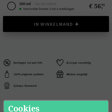
200 ml
-
Eau de toilette
€ 56
,
95
Verzonden binnen 3 tot 4 werkdagen
IN WINKELMAND
Kortingen
tot wel 70%
Al 12 jaar
voordelig
100% originele
parfums
Afhalen
mogelijk
Qshops
Keurmerk
Cookies