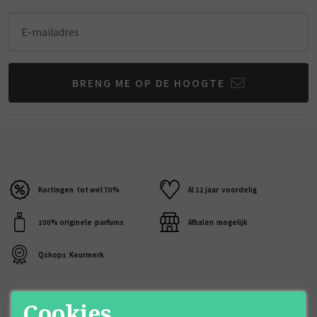
E-mailadres
BRENG ME OP DE HOOGTE
Kortingen
tot wel 70%
Al 12 jaar
voordelig
100% originele
parfums
Afhalen
mogelijk
Qshops
Keurmerk
Cookies