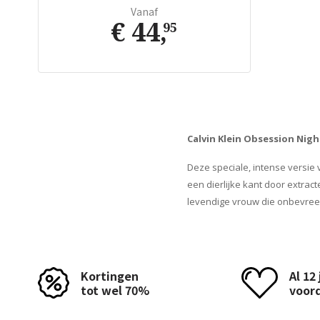
Vanaf
€ 44
,
95
Calvin Klein Obsession Nigh
Deze speciale, intense versie
een dierlijke kant door extrac
levendige vrouw die onbevreesd
Kortingen
Al 12
tot wel 70%
voor