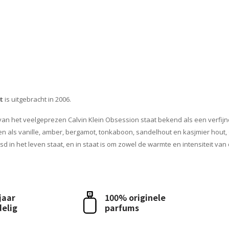
t
is uitgebracht in 2006.
 van het veelgeprezen Calvin Klein Obsession staat bekend als een verfi
ten als vanille, amber, bergamot, tonkaboon, sandelhout en kasjmier hout,
 in het leven staat, en in staat is om zowel de warmte en intensiteit van
 jaar
100% originele
delig
parfums