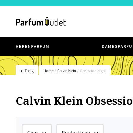
HERENPARFUM
DAMESPARFU
Terug
Home
/
Calvin Klein
/
Obsession Night
Calvin Klein Obsessi
Geur
Producttype