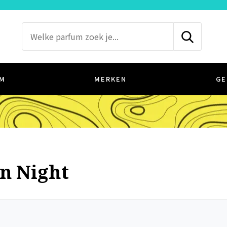
M
MERKEN
GE
on Night