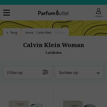
Inloggen
Terug
Home
/
Calvin Klein
/
Woman
Calvin Klein Woman
2
artikelen
Filter op
Sorteer op