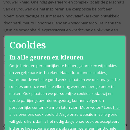
vrouwelijkheid. Oneindig gevarieerd en complex, zoals de persona's
van de vrouwen die het inspireren. De compositie belooft een
bloemig-houtachtige geur met een innovatief karakter, ontwikkeld
door parfumeurs Honorine Blanc en Annick Menardo. De inspiratie
ligt in de schoonheid, expressiviteit en kracht van de blik van een
vrouw.
Cookies
De topnoten: eucalyptus, zwarte peper, citrusvruchten.
Het hart: oranjebloesem, magnolia, jasmijn.
In alle geuren en kleuren
De basis: ceder uit Alaska, olibanum, ambrox.
Om je beter en persoonlijker te helpen, gebruiken wij cookies
en vergelijkbare technieken. Naast functionele cookies,
De gezichten van de nieuwe campagne zijn Oscar-winnende actrices
waardoor de website goed werkt, plaatsen we ook analytische
Lupita Nyong'o en Saoirse Ronan, evenals de vrouwen die ze
cookies om onze website elke dag weer een beetje beter te
persoonlijk bewonderen - Eartha Kitt en Katharine Hepburn en Nina
maken. Ook plaatsen we persoonlijke cookies zodat wij en
Simone en Sissy Spacek.
derde partijen jouw internetgedrag kunnen volgen en
persoonlijke content kunnen laten zien.
Meer weten?
Lees
hier
alles over ons cookiebeleid. Als je onze website in volle glorie
wilt gebruiken, dan is het nodig dat je onze cookies accepteert.
Kortingen
Al 12 jaar
100% originele
Indien je kiest voor
weigeren
,
plaatsen we alleen functionele
tot wel 70%
voordelig
parfums