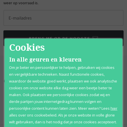
weer op voorraad is.
E-mailadres
BRENG ME OP DE HOOGTE
Cookies
In alle geuren en kleuren
Om je beter en persoonlijker te helpen, gebruiken wij cookies
en vergelijkbare technieken. Naast functionele cookies,
waardoor de website goed werkt, plaatsen we ook analytische
Kortingen
tot wel 70%
Al 12 jaar
voordelig
cookies om onze website elke dag weer een beetje beter te
maken. Ook plaatsen we persoonlijke cookies zodat wij en
100% originele
parfums
Afhalen
mogelijk
derde partijen jouw internetgedrag kunnen volgen en
Qshops
Keurmerk
persoonlijke content kunnen laten zien.
Meer weten?
Lees
hier
alles over ons cookiebeleid. Als je onze website in volle glorie
wilt gebruiken, dan is het nodig dat je onze cookies accepteert.