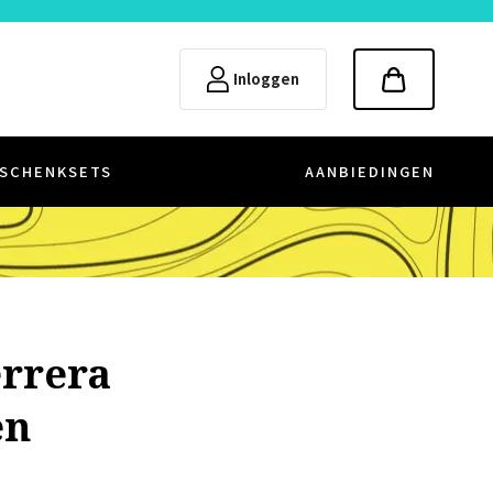
Inloggen
SCHENKSETS
AANBIEDINGEN
errera
en