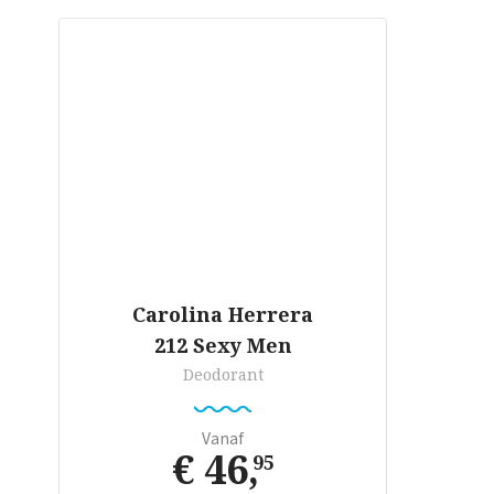
Carolina Herrera
212 Sexy Men
Deodorant
Vanaf
€ 46
,
95