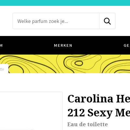
M
MERKEN
GE
tte
Carolina H
212 Sexy M
Eau de toilette