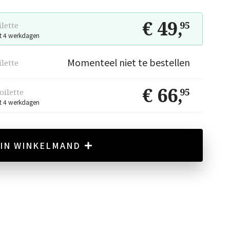
€ 49
,
95
ilette
t 4 werkdagen
Momenteel niet te bestellen
ilette
€ 66
,
95
oilette
t 4 werkdagen
IN WINKELMAND