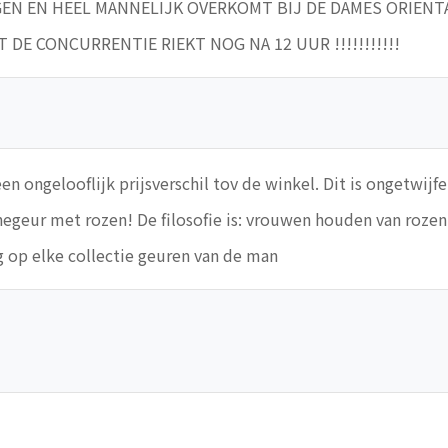
GEN EN HEEL MANNELIJK OVERKOMT BIJ DE DAMES ORIEN
DE CONCURRENTIE RIEKT NOG NA 12 UUR !!!!!!!!!!!
n ongelooflijk prijsverschil tov de winkel. Dit is ongetwij
annegeur met rozen! De filosofie is: vrouwen houden van ro
g op elke collectie geuren van de man