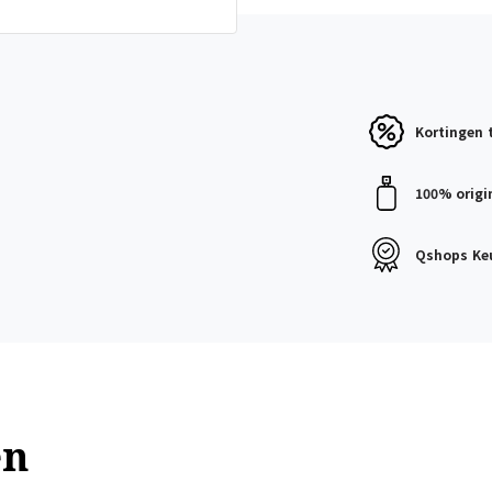
Kortingen
100% origi
Qshops
Ke
en