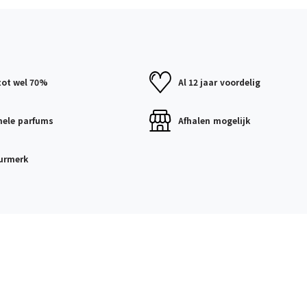
tot wel 70%
Al 12 jaar
voordelig
nele
parfums
Afhalen
mogelijk
urmerk