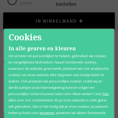
bestellen
parfum
IN WINKELMAND
Cookies
In alle geuren en kleuren
Om je beter en persoonlijker te helpen, gebruiken wij cookies
en vergelijkbare technieken. Naast functionele cookies,
Kortingen
tot wel 70%
Al 12 jaar
voordelig
waardoor de website goed werkt, plaatsen we ook analytische
100% originele
parfums
Afhalen
mogelijk
cookies om onze website elke dag weer een beetje beter te
maken. Ook plaatsen we persoonlijke cookies zodat wij en
Qshops
Keurmerk
derde partijen jouw internetgedrag kunnen volgen en
persoonlijke content kunnen laten zien.
Meer weten?
Lees
hier
alles over ons cookiebeleid. Als je onze website in volle glorie
wilt gebruiken, dan is het nodig dat je onze cookies accepteert.
Indien je kiest voor
weigeren
,
plaatsen we alleen functionele
Beoordelingen
(
0
)