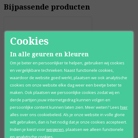
Bijpassende producten
Cookies
In alle geuren en kleuren
Om je beter en persoonlijker te helpen, gebruiken wij cookies
en vergelijkbare technieken. Naast functionele cookies,
waardoor de website goed werkt, plaatsen we ook analytische
cookies om onze website elke dag weer een beetje beter te
maken. Ook plaatsen we persoonlijke cookies zodat wij en
Carolina Herrera
derde partijen jouw internetgedrag kunnen volgen en
Good Girl
persoonlijke content kunnen laten zien.
Meer weten?
Lees
hier
Eau de parfum
alles over ons cookiebeleid. Als je onze website in volle glorie
wilt gebruiken, dan is het nodig dat je onze cookies accepteert.
Vanaf
€ 79
,
Indien je kiest voor
weigeren
,
plaatsen we alleen functionele
95
en analytische cookies.