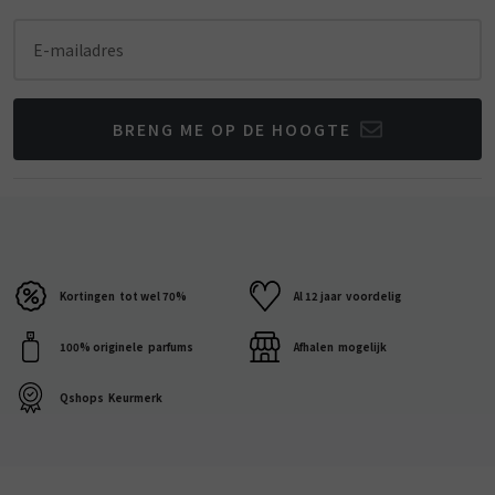
E-mailadres
BRENG ME OP DE HOOGTE
Kortingen
tot wel 70%
Al 12 jaar
voordelig
100% originele
parfums
Afhalen
mogelijk
Qshops
Keurmerk