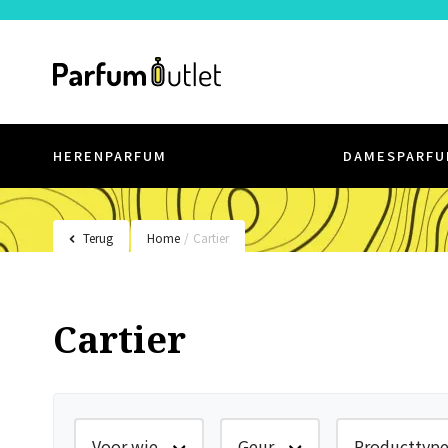
HERENPARFUM
DAMESPARFU
Terug
Home
/
Cartier
Cartier
Voor wie
Geur
Producttyp