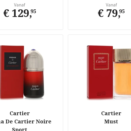
Vanaf
Vanaf
€ 129
,
€ 79
,
95
95
Cartier
Cartier
a De Cartier Noire
Must
Sport