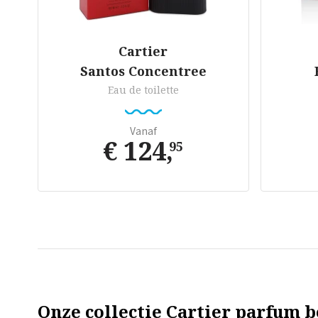
Cartier
Santos Concentree
Eau de toilette
Vanaf
€ 124
,
95
Onze collectie Cartier parfum be