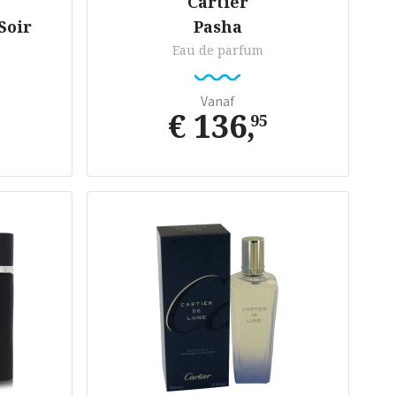
Cartier
Soir
Pasha
Eau de parfum
Vanaf
€ 136
,
95