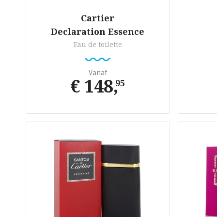
Cartier
Declaration Essence
Eau de toilette
Vanaf
€ 148
,
95