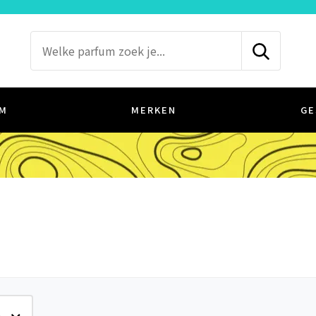
M
MERKEN
GE
e