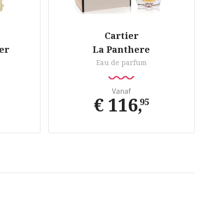
Cartier
ier
La Panthere
Eau de parfum
Vanaf
€ 116
,
95