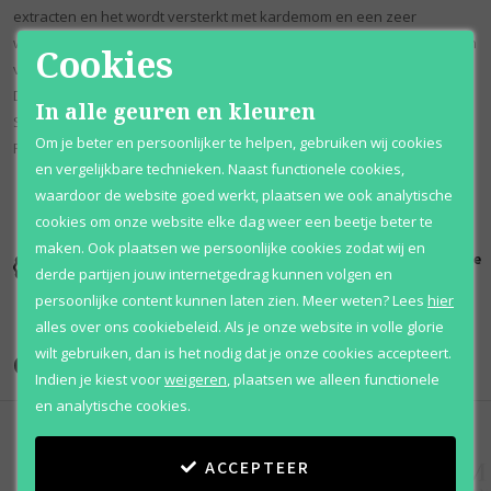
extracten en het wordt versterkt met kardemom en een zeer
waarneembare peper in de topnoot. De houtachtige extracten komen
Cookies
van sandelhout.De nieuwe fles is identiek aan de klassieke
Declaration, met zijn horloge-achtige dop, maar met Declaration d'un
In alle geuren en kleuren
Soir vertical op de fles geschreven.Bekijk ook eens de andere Cartier
Om je beter en persoonlijker te helpen, gebruiken wij cookies
Parfum voor Heren !
en vergelijkbare technieken. Naast functionele cookies,
waardoor de website goed werkt, plaatsen we ook analytische
cookies om onze website elke dag weer een beetje beter te
maken. Ook plaatsen we persoonlijke cookies zodat wij en
Kortingen
Al 12 jaar
100% originele
derde partijen jouw internetgedrag kunnen volgen en
tot wel 70%
voordelig
parfums
persoonlijke content kunnen laten zien.
Meer weten?
Lees
hier
alles over ons cookiebeleid. Als je onze website in volle glorie
wilt gebruiken, dan is het nodig dat je onze cookies accepteert.
Onze merken
Indien je kiest voor
weigeren
,
plaatsen we alleen functionele
en analytische cookies.
ACCEPTEER