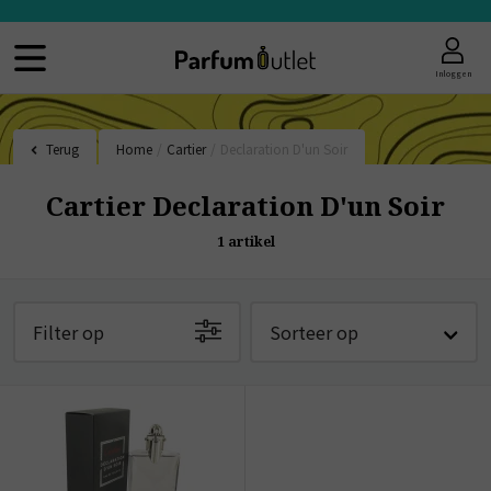
Inloggen
Terug
Home
/
Cartier
/
Declaration D'un Soir
Cartier Declaration D'un Soir
1
artikel
Filter op
Sorteer op