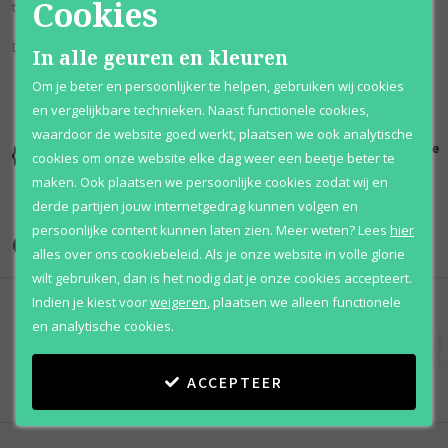
Cookies
the valley, bewerkt met karamel vanillie en patchoelie.
Deze geur staat bekend als: zwaar & bloemig.
In alle geuren en kleuren
Om je beter en persoonlijker te helpen, gebruiken wij cookies
en vergelijkbare technieken. Naast functionele cookies,
waardoor de website goed werkt, plaatsen we ook analytische
Kortingen
Al 12 jaar
100% originele
cookies om onze website elke dag weer een beetje beter te
tot wel 70%
voordelig
parfums
maken. Ook plaatsen we persoonlijke cookies zodat wij en
derde partijen jouw internetgedrag kunnen volgen en
persoonlijke content kunnen laten zien.
Meer weten?
Lees
hier
Onze merken
alles over ons cookiebeleid. Als je onze website in volle glorie
wilt gebruiken, dan is het nodig dat je onze cookies accepteert.
Indien je kiest voor
weigeren
,
plaatsen we alleen functionele
en analytische cookies.
ACCEPTEER