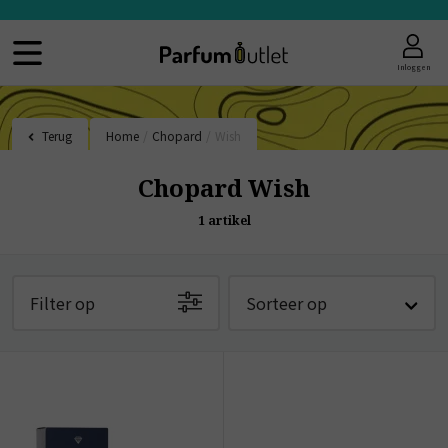
Inloggen
Terug
Home
/
Chopard
/
Wish
Chopard Wish
1
artikel
Filter op
Sorteer op