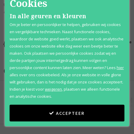
Cookies
tonkaboon, musk en sandelhout voor een warme, houtachtige
aardsheid. Christian dior lanceerde deze sensuele geur in 2018
In alle geuren en kleuren
Om je beter en persoonlijker te helpen, gebruiken wij cookies
en vergelijkbare technieken. Naast functionele cookies,
waardoor de website goed werkt, plaatsen we ook analytische
Kortingen
Al 12 jaar
100% originele
cookies om onze website elke dag weer een beetje beter te
tot wel 70%
voordelig
parfums
maken. Ook plaatsen we persoonlijke cookies zodat wij en
derde partijen jouw internetgedrag kunnen volgen en
persoonlijke content kunnen laten zien.
Meer weten?
Lees
hier
Onze merken
alles over ons cookiebeleid. Als je onze website in volle glorie
wilt gebruiken, dan is het nodig dat je onze cookies accepteert.
Indien je kiest voor
weigeren
,
plaatsen we alleen functionele
en analytische cookies.
ACCEPTEER