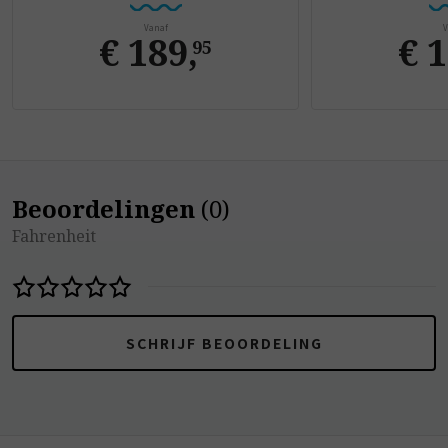
Vanaf
V
€ 189
,
€ 
95
Beoordelingen
(
0
)
Fahrenheit
SCHRIJF BEOORDELING