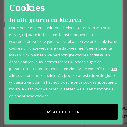
Cookies
In alle geuren en kleuren
Bijpassende producten
Om je beter en persoonlijker te helpen, gebruiken wij cookies
en vergelijkbare technieken. Naast functionele cookies,
waardoor de website goed werkt, plaatsen we ook analytische
cookies om onze website elke dag weer een beetje beter te
maken. Ook plaatsen we persoonlijke cookies zodat wij en
derde partijen jouw internetgedrag kunnen volgen en
persoonlijke content kunnen laten zien.
Meer weten?
Lees
hier
alles over ons cookiebeleid. Als je onze website in volle glorie
wilt gebruiken, dan is het nodig dat je onze cookies accepteert.
Indien je kiest voor
weigeren
,
plaatsen we alleen functionele
en analytische cookies.
Christian Dior
Christ
ACCEPTEER
Fahrenheit
Fahr
Eau de toilette
Eau d