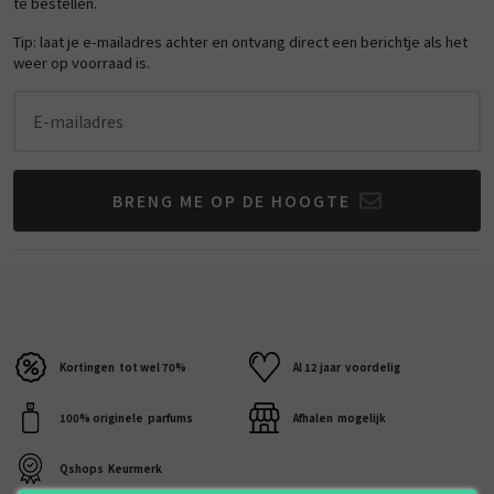
te bestellen.
Tip: laat je e-mailadres achter en ontvang direct een berichtje als het
weer op voorraad is.
E-mailadres
BRENG ME OP DE HOOGTE
Kortingen
tot wel 70%
Al 12 jaar
voordelig
100% originele
parfums
Afhalen
mogelijk
Qshops
Keurmerk