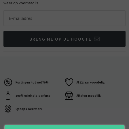
weer op voorraad is.
E-mailadres
BRENG ME OP DE HOOGTE
Kortingen
tot wel 70%
Al 12 jaar
voordelig
100% originele
parfums
Afhalen
mogelijk
Qshops
Keurmerk