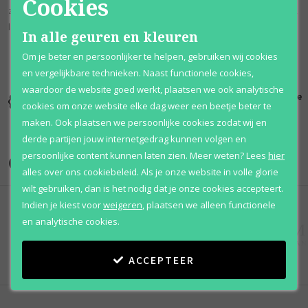
Cookies
zonnenoten en musk geeft het karakter en diepte voor een heerlijke,
langdurige geur voor overdag.
In alle geuren en kleuren
Om je beter en persoonlijker te helpen, gebruiken wij cookies
en vergelijkbare technieken. Naast functionele cookies,
waardoor de website goed werkt, plaatsen we ook analytische
Kortingen
Al 12 jaar
100% originele
cookies om onze website elke dag weer een beetje beter te
tot wel 70%
voordelig
parfums
maken. Ook plaatsen we persoonlijke cookies zodat wij en
derde partijen jouw internetgedrag kunnen volgen en
persoonlijke content kunnen laten zien.
Meer weten?
Lees
hier
Onze merken
alles over ons cookiebeleid. Als je onze website in volle glorie
wilt gebruiken, dan is het nodig dat je onze cookies accepteert.
Indien je kiest voor
weigeren
,
plaatsen we alleen functionele
en analytische cookies.
ACCEPTEER