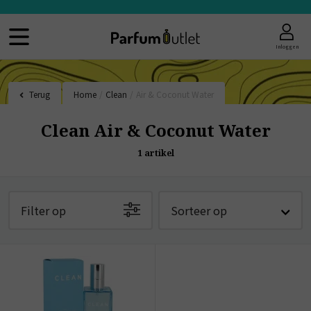
Inloggen
Terug
Home
/
Clean
/
Air & Coconut Water
Clean Air & Coconut Water
1
artikel
Filter op
Sorteer op