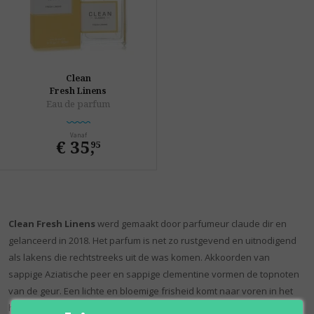
Clean
Fresh Linens
Eau de parfum
Vanaf
€ 35
,
95
Clean Fresh Linens
werd gemaakt door parfumeur claude dir en
gelanceerd in 2018. Het parfum is net zo rustgevend en uitnodigend
als lakens die rechtstreeks uit de was komen. Akkoorden van
sappige Aziatische peer en sappige clementine vormen de topnoten
van de geur. Een lichte en bloemige frisheid komt naar voren in het
hart van de geur met tonen van regenlelie, orchidee en blonde