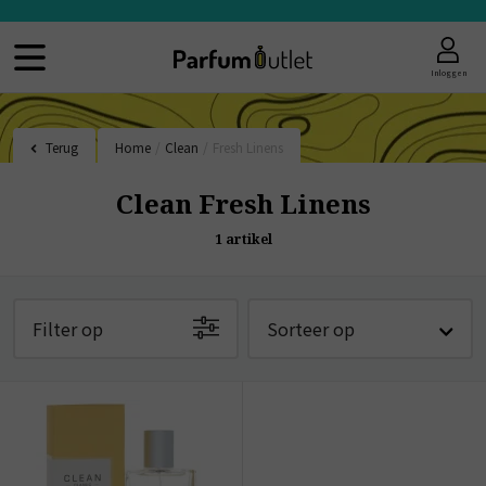
Inloggen
Terug
Home
/
Clean
/
Fresh Linens
Clean Fresh Linens
1
artikel
Filter op
Sorteer op