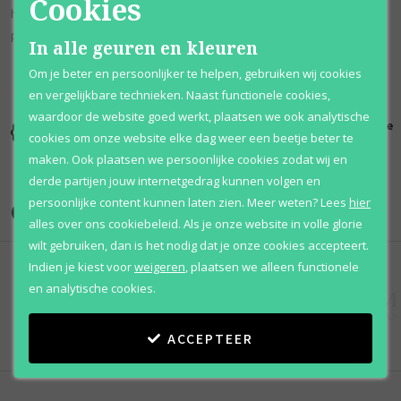
Cookies
houtsoorten. Basisnoten van musk, sandelhout en amber geven het
parfum een vleugje warme sensualiteit en een perfecte balans.
In alle geuren en kleuren
Om je beter en persoonlijker te helpen, gebruiken wij cookies
en vergelijkbare technieken. Naast functionele cookies,
waardoor de website goed werkt, plaatsen we ook analytische
Kortingen
Al 12 jaar
100% originele
cookies om onze website elke dag weer een beetje beter te
tot wel 70%
voordelig
parfums
maken. Ook plaatsen we persoonlijke cookies zodat wij en
derde partijen jouw internetgedrag kunnen volgen en
persoonlijke content kunnen laten zien.
Meer weten?
Lees
hier
Onze merken
alles over ons cookiebeleid. Als je onze website in volle glorie
wilt gebruiken, dan is het nodig dat je onze cookies accepteert.
Indien je kiest voor
weigeren
,
plaatsen we alleen functionele
en analytische cookies.
ACCEPTEER