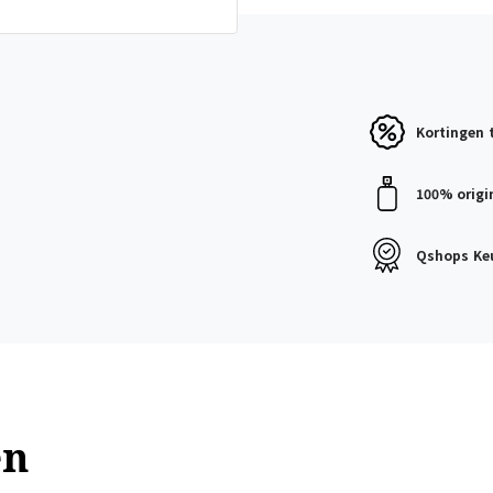
Kortingen
100% origi
Qshops
Ke
en