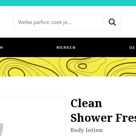
M
MERKEN
GE
Clean
Shower Fre
Body lotion