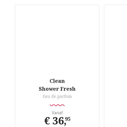
Clean
Shower Fresh
Eau de parfum
Vanaf
€ 36
,
95