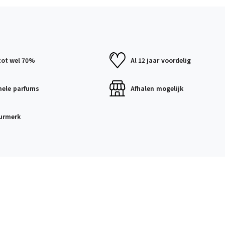
tot wel 70%
Al 12 jaar
voordelig
nele
parfums
Afhalen
mogelijk
urmerk