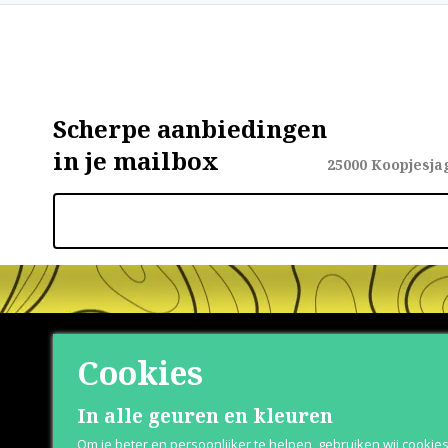
Scherpe aanbiedingen
in je mailbox
25000
Koopjesja
Cookies
Shop
Klante
In alle geuren en kleuren
Om je beter en persoonlijker te helpen, gebruiken wij cookie