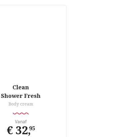
Clean
Shower Fresh
Body cream
Vanaf
€ 32
,
95