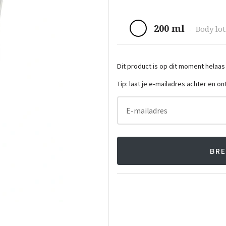
200 ml
-
Body lo
Dit product is op dit moment helaas
Tip: laat je e-mailadres achter en o
E-mailadres
BRE