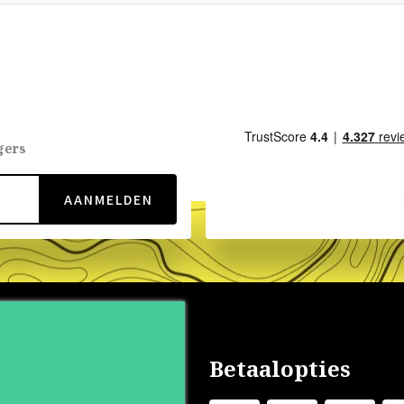
gers
AANMELDEN
nservice
Betaalopties
s