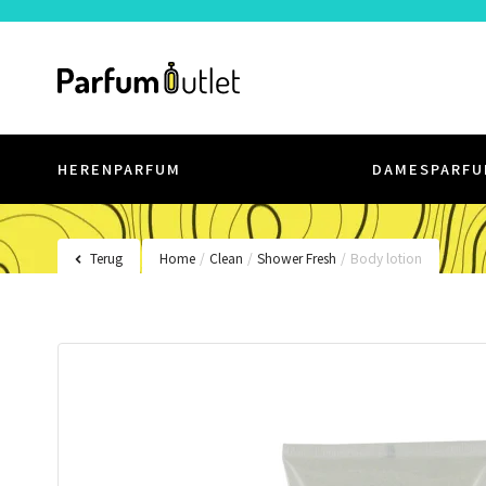
HERENPARFUM
DAMESPARFU
Terug
Home
/
Clean
/
Shower Fresh
/
Body lotion