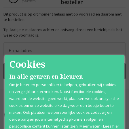
bestellen
parfum
Dit product is op dit moment helaas niet op voorraad en daarom niet
te bestellen.
Tip: laat je e-mailadres achter en ontvang direct een berichtje als het
weer op voorraad is.
E-mailadres
Cookies
BRENG ME OP DE HOOGTE
In alle geuren en kleuren
Om je beter en persoonlijker te helpen, gebruiken wij cookies
en vergelijkbare technieken. Naast functionele cookies,
waardoor de website goed werkt, plaatsen we ook analytische
cookies om onze website elke dag weer een beetje beter te
maken. Ook plaatsen we persoonlijke cookies zodat wij en
Kortingen
tot wel 70%
Al 12 jaar
voordelig
derde partijen jouw internetgedrag kunnen volgen en
persoonlijke content kunnen laten zien.
Meer weten?
Lees
hier
100% originele
parfums
Afhalen
mogelijk