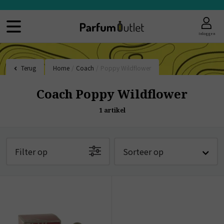
Inloggen
Terug
Home
/
Coach
/
Poppy Wildflower
Coach Poppy Wildflower
1
artikel
Filter op
Sorteer op