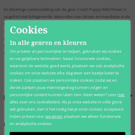
De bloemige samenstelling van de geur Coach Poppy Wild Flower is
opgefrist met lichtgevende akkoorden van citroen en mandarijn in de
top, verenigd met fresia en roze peper. De bloemenboeket in het hart
Cookies
accentueert schoonheid van sambac jasmijn en lemonish lelie van de
vallei, subtiel gezoet met perzik schil, terwijl de basis bloemige noten
In alle geuren en kleuren
biedt van elegante jasmijn en fluweelachtige violette en warmte
Om je beter en persoonlijker te helpen, gebruiken wij cookies
dankzij patchouli, ceder en zachte vanille.
en vergelijkbare technieken. Naast functionele cookies,
waardoor de website goed werkt, plaatsen we ook analytische
cookies om onze website elke dag weer een beetje beter te
maken. Ook plaatsen we persoonlijke cookies zodat wij en
derde partijen jouw internetgedrag kunnen volgen en
persoonlijke content kunnen laten zien.
Meer weten?
Lees
hier
Kortingen
Al 12 jaar
100% originele
tot wel 70%
voordelig
parfums
alles over ons cookiebeleid. Als je onze website in volle glorie
wilt gebruiken, dan is het nodig dat je onze cookies accepteert.
Indien je kiest voor
weigeren
,
plaatsen we alleen functionele
Onze merken
en analytische cookies.