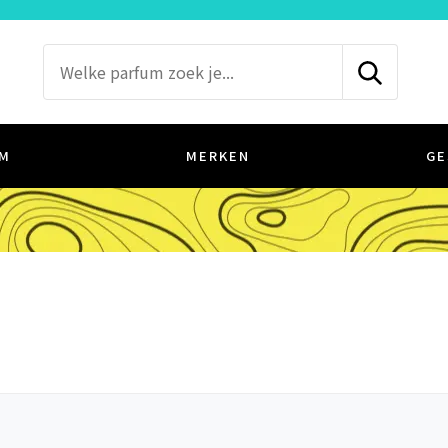
M
MERKEN
GE