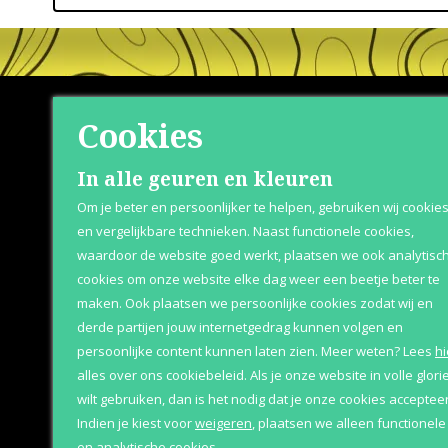
Cookies
Shop
Klante
In alle geuren en kleuren
Om je beter en persoonlijker te helpen, gebruiken wij cookie
Herenparfum
Betaaloptie
en vergelijkbare technieken. Naast functionele cookies,
waardoor de website goed werkt, plaatsen we ook analytisc
Damesparfum
Retournere
cookies om onze website elke dag weer een beetje beter te
Merken
Bezorging &
maken. Ook plaatsen we persoonlijke cookies zodat wij en
derde partijen jouw internetgedrag kunnen volgen en
Geschenksets
Over Parfum
persoonlijke content kunnen laten zien.
Meer weten?
Lees
hi
Aanbiedingen
alles over ons cookiebeleid. Als je onze website in volle glori
wilt gebruiken, dan is het nodig dat je onze cookies accepteer
Indien je kiest voor
weigeren
,
plaatsen we alleen functionele
en analytische cookies.