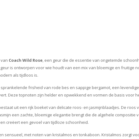
e van
Coach Wild Rose
, een geur die de essentie van ongetemde schoonh
eur is ontworpen voor wie houdt van een mix van bloemige en fruitige n
dern als tijdloos is.
sprankelende frisheid van rode bes en sappige bergamot, een levendige en
overt. Deze topnoten zijn helder en opwekkend en vormen de basis voor he
staat uit een rijk boeket van delicate roos- en jasmijnblaadjes. De roos 
jasmijn een zachte, bloemige elegantie brengt die de algehele compositie ve
en creëert een gevoel van tijdloze schoonheid.
en sensueel, met noten van kristalmos en tonkaboon. Kristalmos zorgt vo