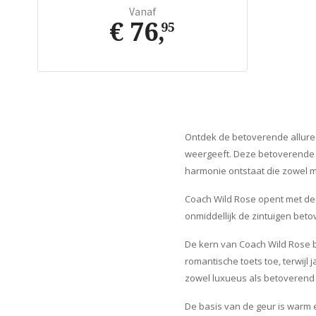
Vanaf
€ 76
,
95
Ontdek de betoverende allur
weergeeft. Deze betoverende g
harmonie ontstaat die zowel mo
Coach Wild Rose opent met de 
onmiddellijk de zintuigen bet
De kern van Coach Wild Rose be
romantische toets toe, terwijl 
zowel luxueus als betoverend 
De basis van de geur is warm 