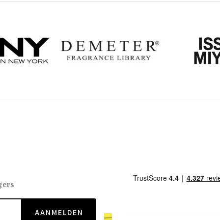
gers
AANMELDEN