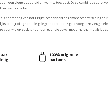
nkaboon een vleugje zoetheid en warmte toevoegt. Deze combinatie zorgt v
ft hangen op de huid.
 als een viering van natuurlijke schoonheid en romantische verfijning en i
lijks draagt of bij speciale gelegenheden, deze geur voegt een vleugje ele
ze voor wie op zoek is naar een geur die zowel moderne charme als klass
 jaar
100% originele
delig
parfums