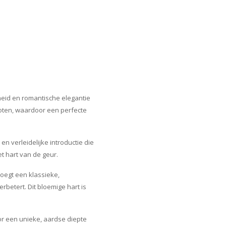
eid en romantische elegantie
oten, waardoor een perfecte
 verleidelijke introductie die
t hart van de geur.
voegt een klassieke,
rbetert. Dit bloemige hart is
or een unieke, aardse diepte