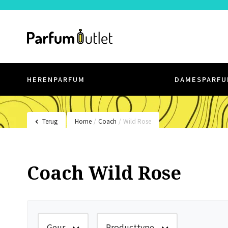
HERENPARFUM
DAMESPARFU
Terug
Home
/
Coach
/
Wild Rose
Coach Wild Rose
Geur
Producttype