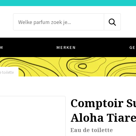
M
MERKEN
GE
 toilette
Comptoir S
Aloha Tiar
Eau de toilette