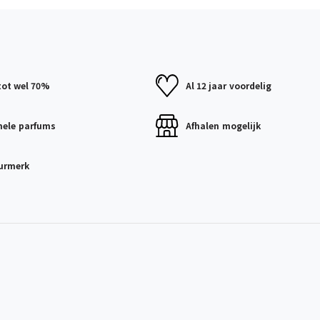
tot wel 70%
Al 12 jaar
voordelig
nele
parfums
Afhalen
mogelijk
urmerk