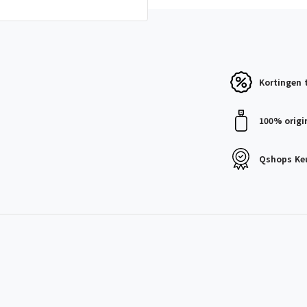
Kortingen
100% origi
Qshops
Ke