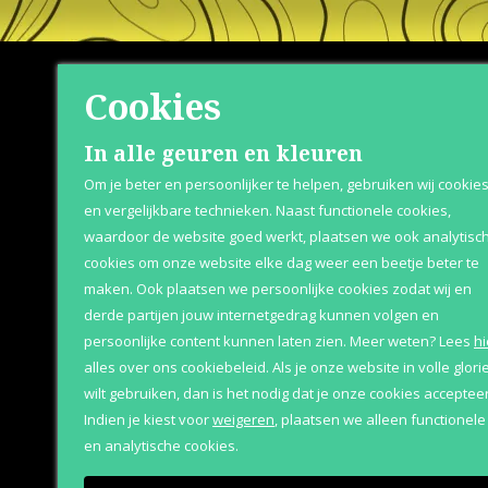
Cookies
Shop
Klante
In alle geuren en kleuren
Om je beter en persoonlijker te helpen, gebruiken wij cookie
Herenparfum
Over Parfum
en vergelijkbare technieken. Naast functionele cookies,
waardoor de website goed werkt, plaatsen we ook analytisc
Damesparfum
Betaaloptie
cookies om onze website elke dag weer een beetje beter te
Merken
Retournere
maken. Ook plaatsen we persoonlijke cookies zodat wij en
derde partijen jouw internetgedrag kunnen volgen en
Geschenksets
Bezorging &
persoonlijke content kunnen laten zien.
Meer weten?
Lees
hi
Aanbiedingen
alles over ons cookiebeleid. Als je onze website in volle glori
wilt gebruiken, dan is het nodig dat je onze cookies accepteer
Indien je kiest voor
weigeren
,
plaatsen we alleen functionele
en analytische cookies.