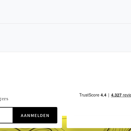
gers
AANMELDEN