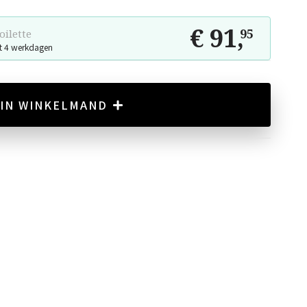
€ 91
,
95
oilette
t 4 werkdagen
IN WINKELMAND