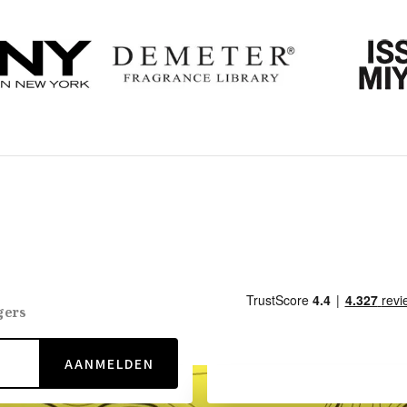
gers
AANMELDEN