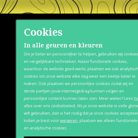
Cookies
Shop
Klante
In alle geuren en kleuren
Om je beter en persoonlijker te helpen, gebruiken wij cookie
Herenparfum
Over Parfum
en vergelijkbare technieken. Naast functionele cookies,
waardoor de website goed werkt, plaatsen we ook analytisc
Damesparfum
Betaaloptie
cookies om onze website elke dag weer een beetje beter te
Merken
Retournere
maken. Ook plaatsen we persoonlijke cookies zodat wij en
derde partijen jouw internetgedrag kunnen volgen en
Geschenksets
Bezorging &
persoonlijke content kunnen laten zien.
Meer weten?
Lees
hi
Aanbiedingen
alles over ons cookiebeleid. Als je onze website in volle glori
wilt gebruiken, dan is het nodig dat je onze cookies accepteer
Indien je kiest voor
weigeren
,
plaatsen we alleen functionele
en analytische cookies.