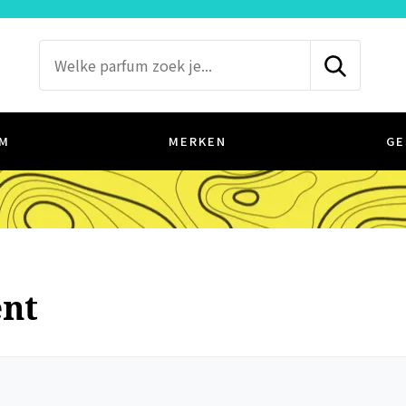
M
MERKEN
GE
ent