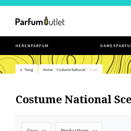
HERENPARFUM
DAMESPARFU
Terug
Home
/
Costume National
/
Scent
Costume National Sc
Geur
Producttype