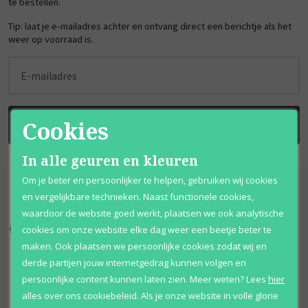
te bestellen.
Tip: laat je e-mailadres achter en ontvang direct een berichtje als het
weer op voorraad is.
E-mailadres
Cookies
BRENG ME OP DE HOOGTE
In alle geuren en kleuren
Om je beter en persoonlijker te helpen, gebruiken wij cookies
en vergelijkbare technieken. Naast functionele cookies,
waardoor de website goed werkt, plaatsen we ook analytische
cookies om onze website elke dag weer een beetje beter te
Kortingen
tot wel 70%
Al 12 jaar
voordelig
maken. Ook plaatsen we persoonlijke cookies zodat wij en
100% originele
parfums
Afhalen
mogelijk
derde partijen jouw internetgedrag kunnen volgen en
persoonlijke content kunnen laten zien.
Meer weten?
Lees
hier
Qshops
Keurmerk
alles over ons cookiebeleid. Als je onze website in volle glorie