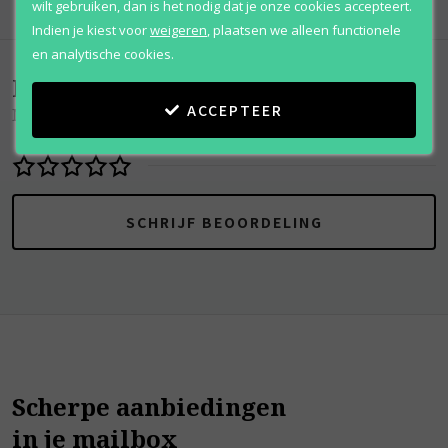
wilt gebruiken, dan is het nodig dat je onze cookies accepteert.
Indien je kiest voor
weigeren
,
plaatsen we alleen functionele
en analytische cookies.
Beoordelingen
(
0
)
ACCEPTEER
Neroli Sauvage
SCHRIJF BEOORDELING
Scherpe aanbiedingen
in je mailbox