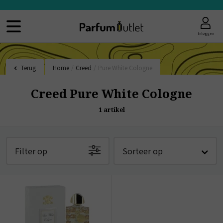
Inloggen
Terug
Home
/
Creed
/
Pure White Cologne
Creed Pure White Cologne
1
artikel
Filter op
Sorteer op