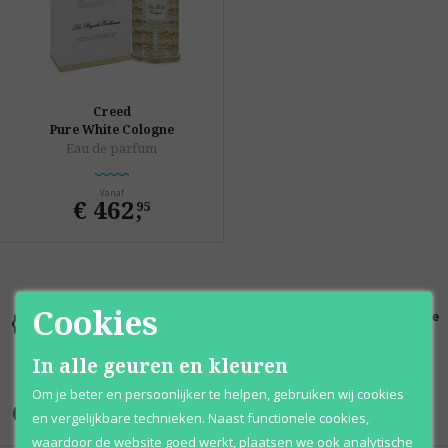
Creed
Pure White Cologne
Eau de parfum
Vanaf
€ 462
,
95
Cookies
Kortingen
Al 12 jaar
100% originele
tot wel 70%
voordelig
parfums
In alle geuren en kleuren
Om je beter en persoonlijker te helpen, gebruiken wij cookies
Onze merken
en vergelijkbare technieken. Naast functionele cookies,
waardoor de website goed werkt, plaatsen we ook analytische