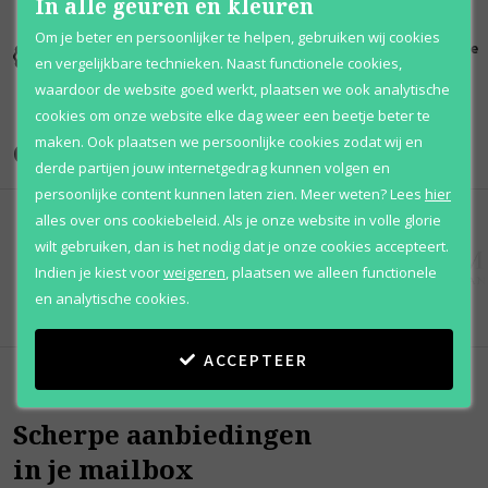
In alle geuren en kleuren
Om je beter en persoonlijker te helpen, gebruiken wij cookies
Kortingen
Al 12 jaar
100% originele
en vergelijkbare technieken. Naast functionele cookies,
tot wel 70%
voordelig
parfums
waardoor de website goed werkt, plaatsen we ook analytische
cookies om onze website elke dag weer een beetje beter te
maken. Ook plaatsen we persoonlijke cookies zodat wij en
Onze merken
derde partijen jouw internetgedrag kunnen volgen en
persoonlijke content kunnen laten zien.
Meer weten?
Lees
hier
alles over ons cookiebeleid. Als je onze website in volle glorie
wilt gebruiken, dan is het nodig dat je onze cookies accepteert.
Indien je kiest voor
weigeren
,
plaatsen we alleen functionele
en analytische cookies.
ACCEPTEER
Scherpe aanbiedingen
in je mailbox