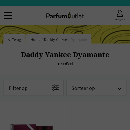
Inloggen
Terug
Home
/
Daddy Yankee
/
Dyamante
Daddy Yankee Dyamante
1
artikel
Filter op
Sorteer op