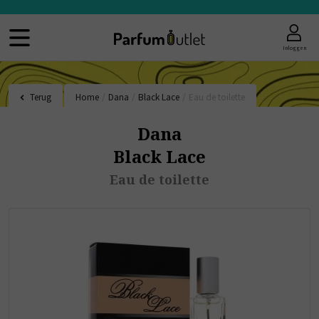
Inloggen
Terug
Home
/
Dana
/
Black Lace
/
Eau de toilette
Dana
Black Lace
Eau de toilette