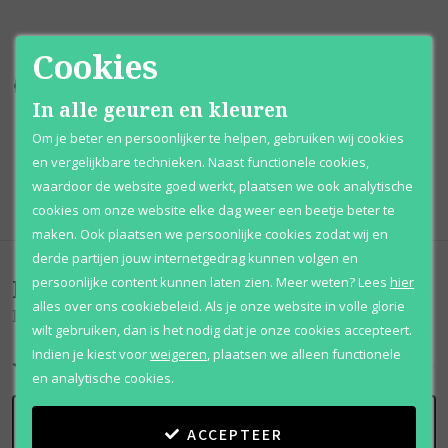
Cookies
Kortingen
tot wel 70%
Al 12 jaar
voordelig
In alle geuren en kleuren
100% originele
parfums
Afhalen
mogelijk
Om je beter en persoonlijker te helpen, gebruiken wij cookies
en vergelijkbare technieken. Naast functionele cookies,
Qshops
Keurmerk
waardoor de website goed werkt, plaatsen we ook analytische
cookies om onze website elke dag weer een beetje beter te
maken. Ook plaatsen we persoonlijke cookies zodat wij en
derde partijen jouw internetgedrag kunnen volgen en
Beoordelingen
(
0
)
persoonlijke content kunnen laten zien.
Meer weten?
Lees
hier
alles over ons cookiebeleid. Als je onze website in volle glorie
Black Lace
wilt gebruiken, dan is het nodig dat je onze cookies accepteert.
Indien je kiest voor
weigeren
,
plaatsen we alleen functionele
en analytische cookies.
SCHRIJF BEOORDELING
ACCEPTEER