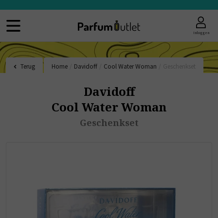
Inloggen
Terug
Home
/
Davidoff
/
Cool Water Woman
/
Geschenkset
Davidoff
Cool Water Woman
Geschenkset