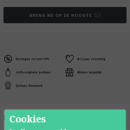
BRENG ME OP DE HOOGTE
Kortingen
tot wel 70%
Al 12 jaar
voordelig
100% originele
parfums
Afhalen
mogelijk
Qshops
Keurmerk
Bijpassende producten
Cookies