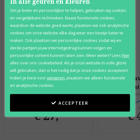
In alle geuren en kleuren
Om je beter en persoonlijker te helpen, gebruiken wij cookies
en vergelijkbare technieken. Naast functionele cookies,
waardoor de website goed werkt, plaatsen we ook analytische
cookies om onze website elke dag weer een beetje beter te
maken. Ook plaatsen we persoonlijke cookies zodat wij en
derde partijen jouw internetgedrag kunnen volgen en
persoonlijke content kunnen laten zien.
Meer weten?
Lees
hier
alles over ons cookiebeleid. Als je onze website in volle glorie
wilt gebruiken, dan is het nodig dat je onze cookies accepteert.
Davidoff
Dav
Indien je kiest voor
weigeren
,
plaatsen we alleen functionele
en analytische cookies.
Cool Water Woman
Cool Wa
Eau de toilette
Deo
ACCEPTEER
Vanaf
V
€ 27
,
€ 
95