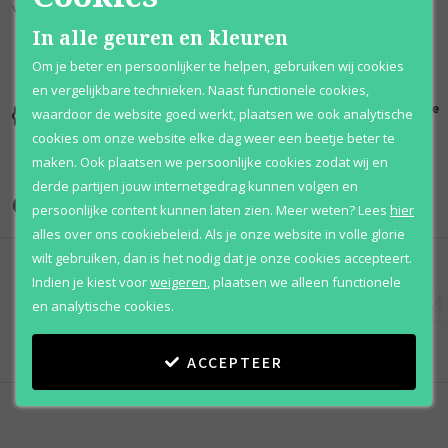
voor z'n populariteit.
In alle geuren en kleuren
Om je beter en persoonlijker te helpen, gebruiken wij cookies
en vergelijkbare technieken. Naast functionele cookies,
Kortingen
Al 12 jaar
100% originele
waardoor de website goed werkt, plaatsen we ook analytische
tot wel 70%
voordelig
parfums
cookies om onze website elke dag weer een beetje beter te
maken. Ook plaatsen we persoonlijke cookies zodat wij en
derde partijen jouw internetgedrag kunnen volgen en
Onze merken
persoonlijke content kunnen laten zien.
Meer weten?
Lees
hier
alles over ons cookiebeleid. Als je onze website in volle glorie
wilt gebruiken, dan is het nodig dat je onze cookies accepteert.
Indien je kiest voor
weigeren
,
plaatsen we alleen functionele
en analytische cookies.
ACCEPTEER