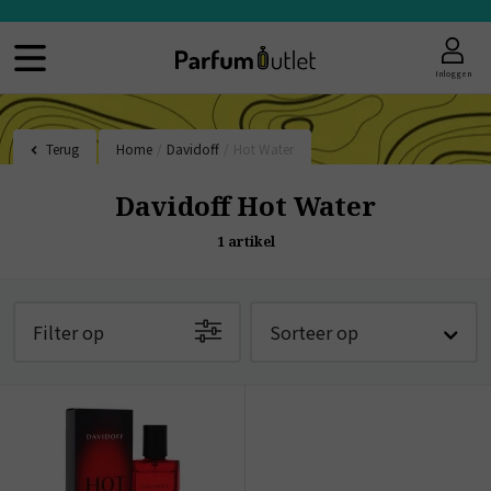
Inloggen
Terug
Home
/
Davidoff
/
Hot Water
Davidoff Hot Water
1
artikel
Filter op
Sorteer op