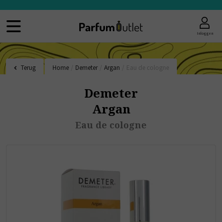
Inloggen
Terug
Home
/
Demeter
/
Argan
/
Eau de cologne
Demeter
Argan
Eau de cologne