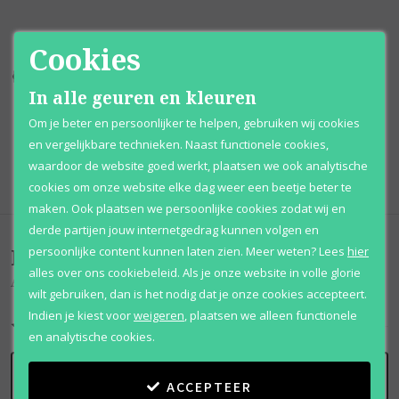
Cookies
Kortingen
tot wel 70%
Al 12 jaar
voordelig
In alle geuren en kleuren
100% originele
parfums
Afhalen
mogelijk
Om je beter en persoonlijker te helpen, gebruiken wij cookies
en vergelijkbare technieken. Naast functionele cookies,
Qshops
Keurmerk
waardoor de website goed werkt, plaatsen we ook analytische
cookies om onze website elke dag weer een beetje beter te
maken. Ook plaatsen we persoonlijke cookies zodat wij en
derde partijen jouw internetgedrag kunnen volgen en
Beoordelingen
(
0
)
persoonlijke content kunnen laten zien.
Meer weten?
Lees
hier
alles over ons cookiebeleid. Als je onze website in volle glorie
Argan
wilt gebruiken, dan is het nodig dat je onze cookies accepteert.
Indien je kiest voor
weigeren
,
plaatsen we alleen functionele
en analytische cookies.
SCHRIJF BEOORDELING
ACCEPTEER