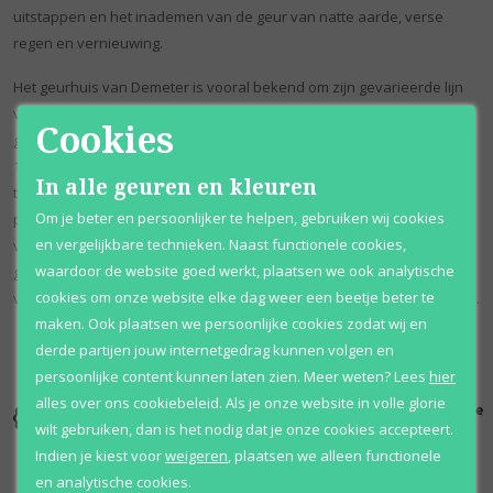
uitstappen en het inademen van de geur van natte aarde, verse
regen en vernieuwing.
Het geurhuis van Demeter is vooral bekend om zijn gevarieerde lijn
van eenvoudige, verleidelijke geuren die zich richten op favoriete
Cookies
geuren uit het dagelijks leven. Het Amerikaanse bedrijf, opgericht in
1996 door Christopher Brosius en Christopher Gable, heeft een
In alle geuren en kleuren
thuisbasis in de staat Pennsylvania. Veel van de niet-kieskeurige
Om je beter en persoonlijker te helpen, gebruiken wij cookies
parfumaanbiedingen van het populaire merk zijn speciaal gemaakt
en vergelijkbare technieken. Naast functionele cookies,
voor eenvoud met composities die vaak heel weinig of slechts één
waardoor de website goed werkt, plaatsen we ook analytische
geurnoot bevatten. Elk geheugenopwekkend aroma is bedoeld om
cookies om onze website elke dag weer een beetje beter te
vreugde te brengen door de herinnering aan eenvoudige genoegens.
maken. Ook plaatsen we persoonlijke cookies zodat wij en
derde partijen jouw internetgedrag kunnen volgen en
persoonlijke content kunnen laten zien.
Meer weten?
Lees
hier
alles over ons cookiebeleid. Als je onze website in volle glorie
Kortingen
Al 12 jaar
100% originele
tot wel 70%
voordelig
parfums
wilt gebruiken, dan is het nodig dat je onze cookies accepteert.
Indien je kiest voor
weigeren
,
plaatsen we alleen functionele
en analytische cookies.