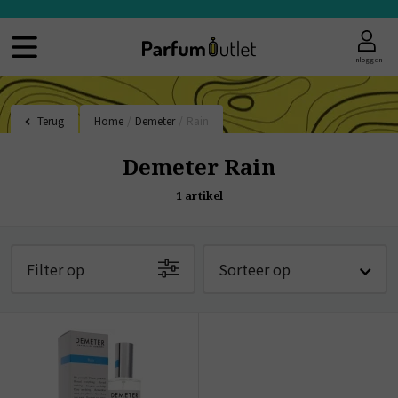
Inloggen
Terug
Home
/
Demeter
/
Rain
Demeter Rain
1
artikel
Filter op
Sorteer op