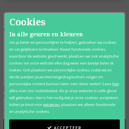
Cookies
Kortingen
tot wel 70%
Al 12 jaar
voordelig
In alle geuren en kleuren
Om je beter en persoonlijker te helpen, gebruiken wij cookies
100% originele
parfums
Afhalen
mogelijk
en vergelijkbare technieken. Naast functionele cookies,
waardoor de website goed werkt, plaatsen we ook analytische
Qshops
Keurmerk
cookies om onze website elke dag weer een beetje beter te
maken. Ook plaatsen we persoonlijke cookies zodat wij en
derde partijen jouw internetgedrag kunnen volgen en
persoonlijke content kunnen laten zien.
Meer weten?
Lees
hier
Beoordelingen
(
0
)
alles over ons cookiebeleid. Als je onze website in volle glorie
Dolce Violet
wilt gebruiken, dan is het nodig dat je onze cookies accepteert.
Indien je kiest voor
weigeren
,
plaatsen we alleen functionele
en analytische cookies.
SCHRIJF BEOORDELING
ACCEPTEER