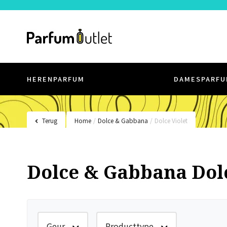
HERENPARFUM
DAMESPARFU
Terug
Home
/
Dolce & Gabbana
/
Dolce Violet
Dolce & Gabbana Dolc
Geur
Producttype