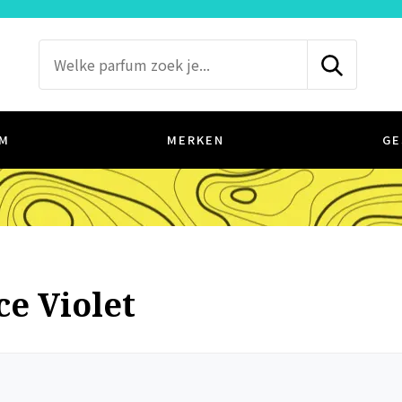
M
MERKEN
GE
e Violet