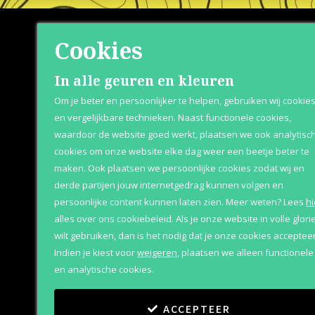
Cookies
Shop
Klante
In alle geuren en kleuren
Om je beter en persoonlijker te helpen, gebruiken wij cookie
Herenparfum
Over Parfum
en vergelijkbare technieken. Naast functionele cookies,
waardoor de website goed werkt, plaatsen we ook analytisc
Damesparfum
Betaaloptie
cookies om onze website elke dag weer een beetje beter te
Merken
Retournere
maken. Ook plaatsen we persoonlijke cookies zodat wij en
derde partijen jouw internetgedrag kunnen volgen en
Geschenksets
Bezorging &
persoonlijke content kunnen laten zien.
Meer weten?
Lees
hi
Aanbiedingen
alles over ons cookiebeleid. Als je onze website in volle glori
wilt gebruiken, dan is het nodig dat je onze cookies accepteer
Indien je kiest voor
weigeren
,
plaatsen we alleen functionele
en analytische cookies.
ACCEPTEER
Copyright
©
2011
-
2026
Parfum Outlet
Algemene vo