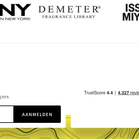
gers
AANMELDEN