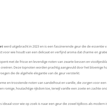
et
werd uitgebracht in 2023 en is een fascinerende geur die de essentie v
ct voor wie houdt van een delicaat en verfijnd aroma dat charme en gratie 
opent met de frisse en levendige noten van zwarte bessen en viooltjesbla
eit creëren. Deze topnoten worden prachtig aangevuld door het bloemige hart
voegen die de algehele elegantie van de geur versterkt.
rme en troostende noten van sandelhout en vanille, die zorgen voor een
n romige, houtachtige rijkdom toe, terwijl vanille een zoete en zachte on
s ideaal voor wie op zoek is naar een geur die zowel tijdloos als modern is