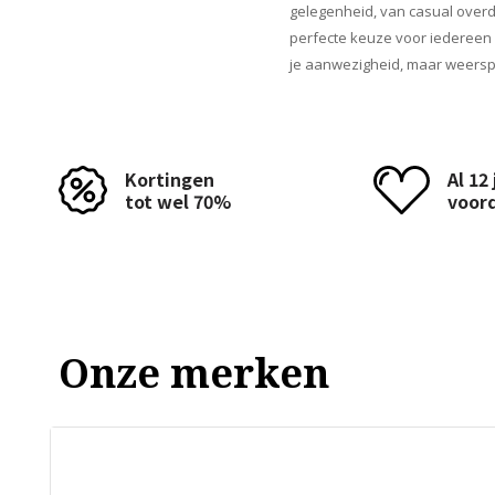
gelegenheid, van casual over
perfecte keuze voor iedereen d
je aanwezigheid, maar weersp
Kortingen
Al 12
tot wel 70%
voor
Onze merken