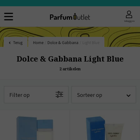
Inloggen
Terug
Home
/
Dolce & Gabbana
/
Light Blue
Dolce & Gabbana Light Blue
2
artikelen
Filter op
Sorteer op