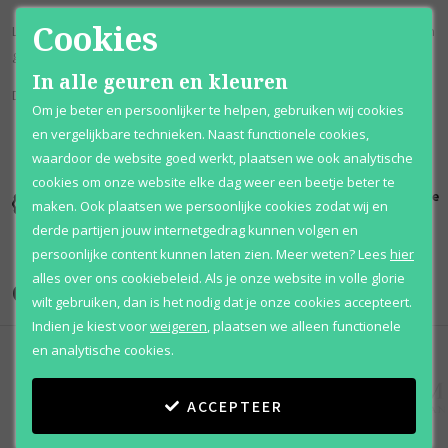
Cookies
Light Blue van Dolce & Gabbana opent met super frisse extracten van
granny smith appels, ceder en bluebells.
In alle geuren en kleuren
Deze geur staat bekend als; Fruitig & Bloemig.
Om je beter en persoonlijker te helpen, gebruiken wij cookies
en vergelijkbare technieken. Naast functionele cookies,
waardoor de website goed werkt, plaatsen we ook analytische
cookies om onze website elke dag weer een beetje beter te
Kortingen
Al 12 jaar
100% originele
maken. Ook plaatsen we persoonlijke cookies zodat wij en
tot wel 70%
voordelig
parfums
derde partijen jouw internetgedrag kunnen volgen en
persoonlijke content kunnen laten zien.
Meer weten?
Lees
hier
alles over ons cookiebeleid. Als je onze website in volle glorie
Onze merken
wilt gebruiken, dan is het nodig dat je onze cookies accepteert.
Indien je kiest voor
weigeren
,
plaatsen we alleen functionele
en analytische cookies.
ACCEPTEER