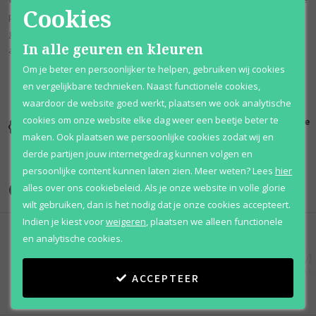
Cookies
pittige topnoten zijn Granny Smith-appel en citroen. Jasmijn en
goudsbloem zorgen voor de geurige hartnoten, gevolgd door de
In alle geuren en kleuren
aromatische basisnoten van amberhout en musk.
Om je beter en persoonlijker te helpen, gebruiken wij cookies
en vergelijkbare technieken. Naast functionele cookies,
waardoor de website goed werkt, plaatsen we ook analytische
cookies om onze website elke dag weer een beetje beter te
Kortingen
Al 12 jaar
100% originele
tot wel 70%
voordelig
parfums
maken. Ook plaatsen we persoonlijke cookies zodat wij en
derde partijen jouw internetgedrag kunnen volgen en
persoonlijke content kunnen laten zien.
Meer weten?
Lees
hier
Onze merken
alles over ons cookiebeleid. Als je onze website in volle glorie
wilt gebruiken, dan is het nodig dat je onze cookies accepteert.
Indien je kiest voor
weigeren
,
plaatsen we alleen functionele
en analytische cookies.
ACCEPTEER