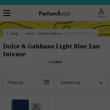
Inloggen
Terug
Home
/
Dolce & Gabbana
/
Light Blue Eau Intense
Dolce & Gabbana Light Blue Eau
Intense
1
artikel
Filter op
Sorteer op