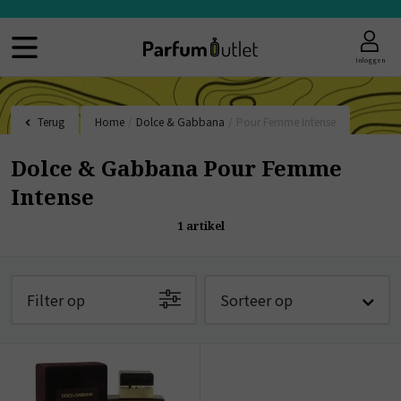
Inloggen
Terug
Home
/
Dolce & Gabbana
/
Pour Femme Intense
Dolce & Gabbana Pour Femme
Intense
1
artikel
Filter op
Sorteer op