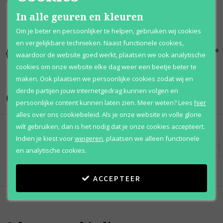
In alle geuren en kleuren
Om je beter en persoonlijker te helpen, gebruiken wij cookies
en vergelijkbare technieken. Naast functionele cookies,
Kortingen
Al 12 jaar
100% originele
waardoor de website goed werkt, plaatsen we ook analytische
tot wel 70%
voordelig
parfums
cookies om onze website elke dag weer een beetje beter te
maken. Ook plaatsen we persoonlijke cookies zodat wij en
derde partijen jouw internetgedrag kunnen volgen en
Onze merken
persoonlijke content kunnen laten zien.
Meer weten?
Lees
hier
alles over ons cookiebeleid. Als je onze website in volle glorie
wilt gebruiken, dan is het nodig dat je onze cookies accepteert.
Indien je kiest voor
weigeren
,
plaatsen we alleen functionele
en analytische cookies.
ACCEPTEER