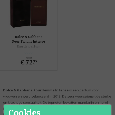
Dolce & Gabbana
Pour Femme Intense
Eau de parfum
Vanaf
€ 72
,
95
Dolce & Gabbana Pour Femme Intense
is een parfum voor
vrouwen en werd gelanceerd in 2013. De geur weerspiegelt de sterke
en krachtige sensualiteit. De topnoten bevatten mandarijn en neroli.
De midden noten bevatten tuberoos en oranjebloesem. De
Cookies
basisnoten bevatten marshmallow en sandelhout.